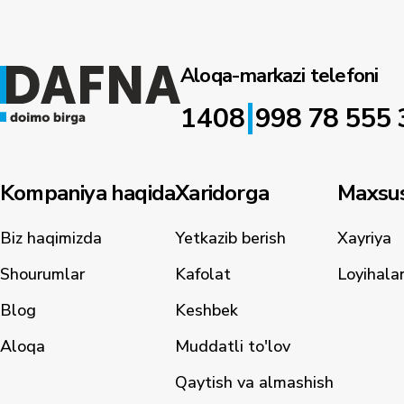
Aloqa-markazi telefoni
|
1408
998 78 555 
Kompaniya haqida
Xaridorga
Maxsus
Biz haqimizda
Yetkazib berish
Xayriya
Shourumlar
Kafolat
Loyihala
Blog
Keshbek
Aloqa
Muddatli to'lov
Qaytish va almashish