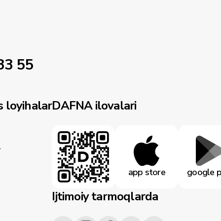
33 55
 loyihalar
DAFNA ilovalari
r
app store
google p
Ijtimoiy tarmoqlarda