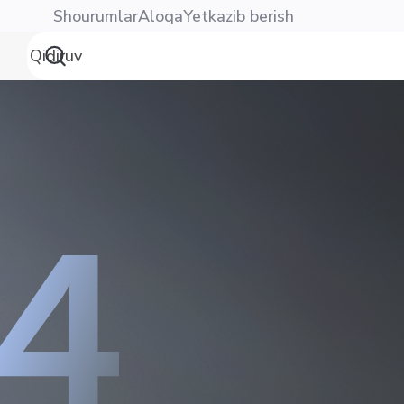
Shourumlar
Aloqa
Yetkazib berish