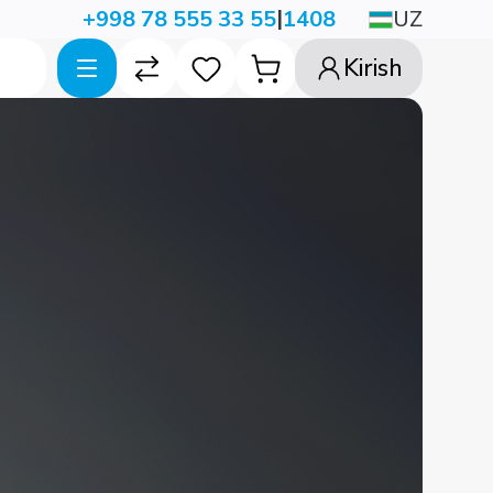
|
UZ
+998 78 555 33 55
1408
Kirish