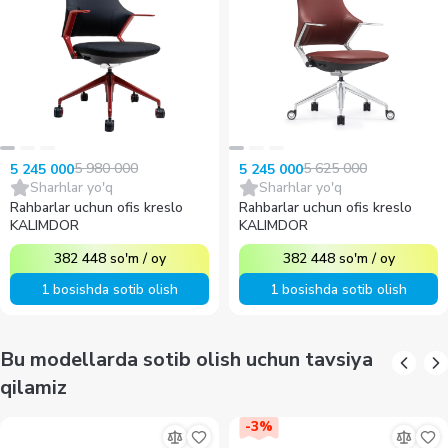
5 980 000
5 625 000
5 245 000
5 245 000
Sharhlar yo'q
Sharhlar yo'q
Rahbarlar uchun ofis kreslo
Rahbarlar uchun ofis kreslo
KALIMDOR
KALIMDOR
382 448
so'm
/
oy
382 448
so'm
/
oy
1 bosishda sotib olish
1 bosishda sotib olish
Bu modellarda sotib olish uchun tavsiya
qilamiz
-
3
%