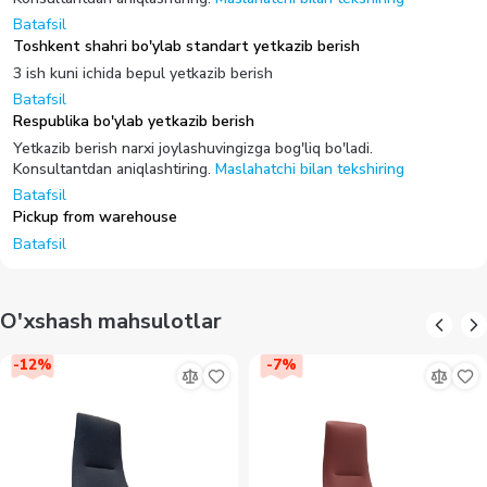
Batafsil
Toshkent shahri bo'ylab standart yetkazib berish
3 ish kuni ichida bepul yetkazib berish
Batafsil
Respublika bo'ylab yetkazib berish
Yetkazib berish narxi joylashuvingizga bog'liq bo'ladi.
Konsultantdan aniqlashtiring.
Maslahatchi bilan tekshiring
Batafsil
Pickup from warehouse
Batafsil
O'xshash mahsulotlar
-
12
%
-
7
%