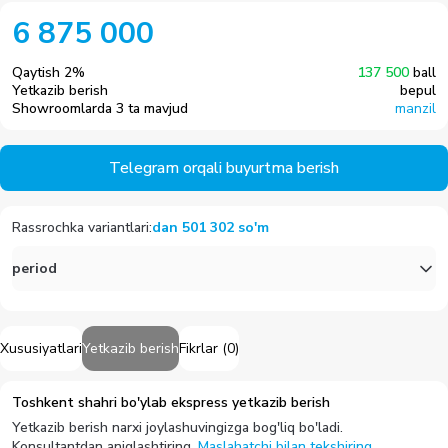
6 875 000
Qaytish
2
%
137 500
ball
Yetkazib berish
bepul
Showroomlarda 3 ta mavjud
manzil
Telegram orqali buyurtma berish
Rassrochka variantlari
:
dan
501 302
so'm
period
Xususiyatlari
Yetkazib berish
Fikrlar
(
0
)
Toshkent shahri bo'ylab ekspress yetkazib berish
Yetkazib berish narxi joylashuvingizga bog'liq bo'ladi.
Konsultantdan aniqlashtiring.
Maslahatchi bilan tekshiring