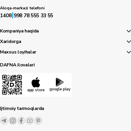
Aloqa-markazi telefoni
|
1408
998 78 555 33 55
Kompaniya haqida
Xaridorga
Maxsus loyihalar
DAFNA ilovalari
google play
app store
Ijtimoiy tarmoqlarda