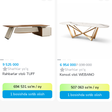
9 525 000
7 198 000
6 954 000
Sharhlar yo'q
Sharhlar yo'q
Rahbarlar stoli TUFF
Konsol stol WEBANO
694 531
so'm
/
oy
507 063
so'm
/
oy
1 bosishda sotib olish
1 bosishda sotib olish