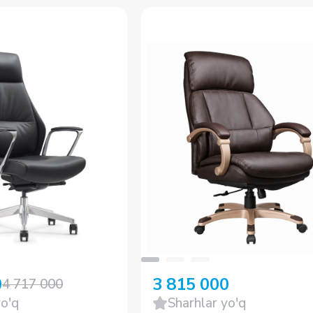
0
3 815 000
4 717 000
yo'q
Sharhlar yo'q