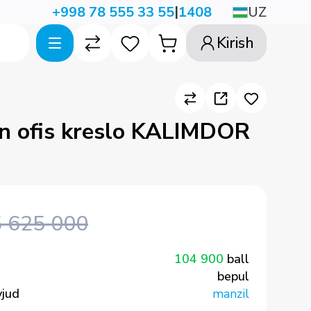
|
UZ
+998 78 555 33 55
1408
Kirish
n ofis kreslo KALIMDOR
5 625 000
104 900
ball
bepul
vjud
manzil