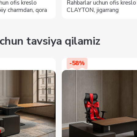
hun ofis kreslo
Rahbarlar uchun ofis kreslo
iiy charmdan, qora
CLAYTON, jigarrang
chun tavsiya qilamiz
-
58
%