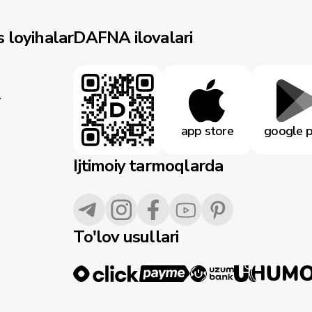
 loyihalar
DAFNA ilovalari
r
app store
google p
Ijtimoiy tarmoqlarda
To'lov usullari