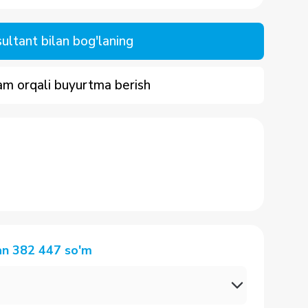
ultant bilan bog'laning
m orqali buyurtma berish
an
382 447
so'm