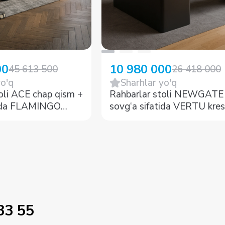
00
10 980 000
45 613 500
26 418 000
yo'q
Sharhlar yo'q
oli ACE chap qism +
Rahbarlar stoli NEWGATE
tida FLAMINGO
sovg‘a sifatida VERTU kres
33 55