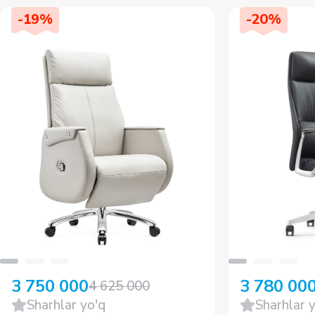
-
19
%
-
20
%
3 750 000
3 780 00
4 625 000
Sharhlar yo'q
Sharhlar 