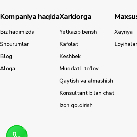
Kompaniya haqida
Xaridorga
Maxsus
Biz haqimizda
Yetkazib berish
Xayriya
Shourumlar
Kafolat
Loyihala
Blog
Keshbek
Aloqa
Muddatli to'lov
Qaytish va almashish
Konsultant bilan chat
Izoh qoldirish