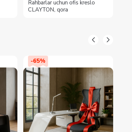
Rah
Rahbarlar uchun ofis kreslo
TR
CLAYTON, qora
-
65
%