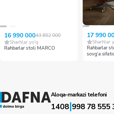
17 990 0
16 990 000
43 852 000
Sharhlar 
Sharhlar yo'q
Rahbarlar st
Rahbarlar stoli MARCO
sovg‘a sifa
kreslosi
Aloqa-markazi telefoni
|
1408
998 78 555 