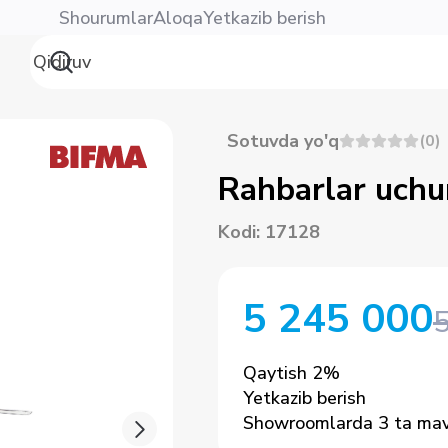
Shourumlar
Aloqa
Yetkazib berish
Sotuvda yo'q
(
0
)
Rahbarlar uchu
Kodi
:
17128
5 245 000
Qaytish
2
%
Yetkazib berish
Showroomlarda 3 ta ma