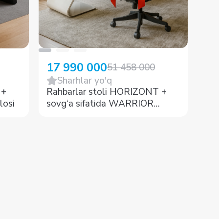
17 990 000
6 
51 458 000
Sharhlar yo'q
 +
Rahbarlar stoli HORIZONT +
Rah
losi
sovg‘a sifatida WARRIOR
kreslosi