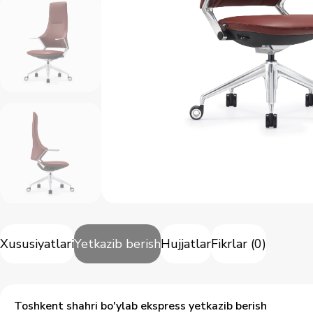
Xususiyatlari
Yetkazib berish
Hujjatlar
Fikrlar
(
0
)
Toshkent shahri bo'ylab ekspress yetkazib berish