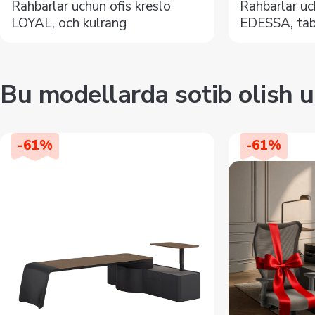
Rahbarlar uchun ofis kreslo
Rahbarlar uc
LOYAL, och kulrang
EDESSA, tab
Bu modellarda sotib olish u
-
61
%
-
61
%