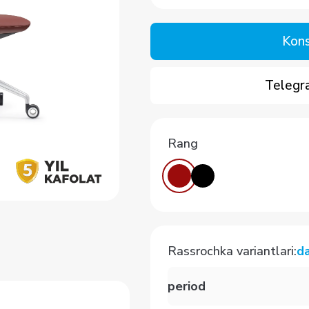
Kons
Telegra
Rang
Rassrochka variantlari
:
d
period