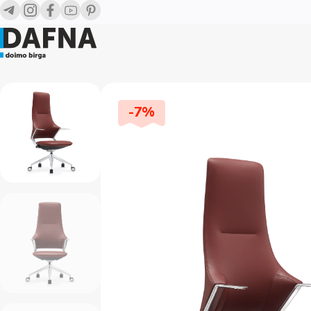
-
7
%