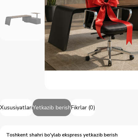
Xususiyatlari
Yetkazib berish
Fikrlar
(
0
)
Toshkent shahri bo'ylab ekspress yetkazib berish