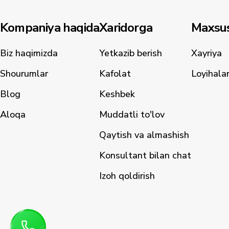
Kompaniya haqida
Xaridorga
Maxsus
Biz haqimizda
Yetkazib berish
Xayriya
Shourumlar
Kafolat
Loyihala
Blog
Keshbek
Aloqa
Muddatli to'lov
Qaytish va almashish
Konsultant bilan chat
Izoh qoldirish