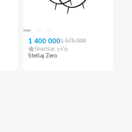
1 
1 400 000
1 575 000
Sharhlar yo'q
Xod
Stellaj Zero
VO