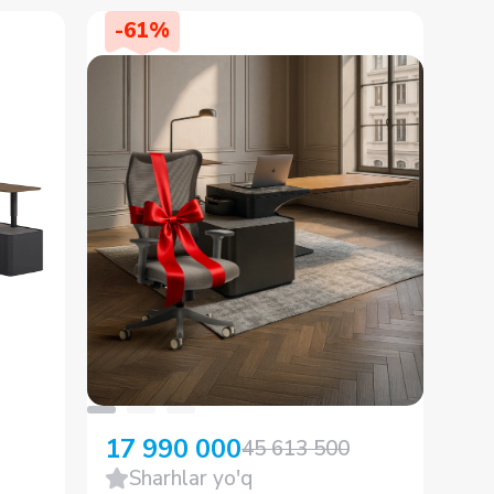
-
61
%
-
17 990 000
17
45 613 500
Sharhlar yo'q