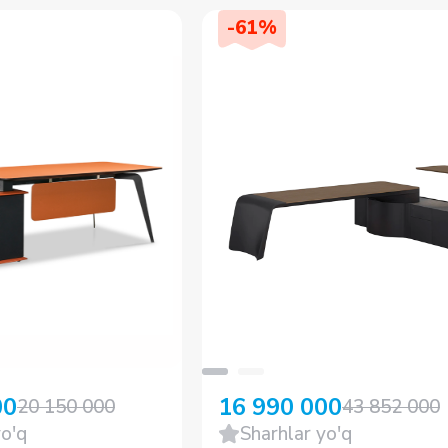
-
61
%
00
16 990 000
20 150 000
43 852 000
yo'q
Sharhlar yo'q