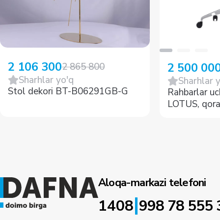
2 106 300
2 500 00
2 865 800
Sharhlar yo'q
Sharhlar 
Stol dekori BT-B06291GB-G
Rahbarlar uc
LOTUS, qor
Aloqa-markazi telefoni
|
1408
998 78 555 