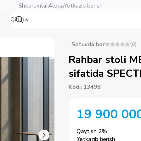
Shourumlar
Aloqa
Yetkazib berish
Sotuvda bor
(
0
)
Rahbar stoli M
sifatida SPECT
Kodi
:
13498
19 900 00
Qaytish
2
%
Yetkazib berish