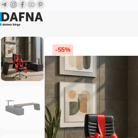
-
55
%