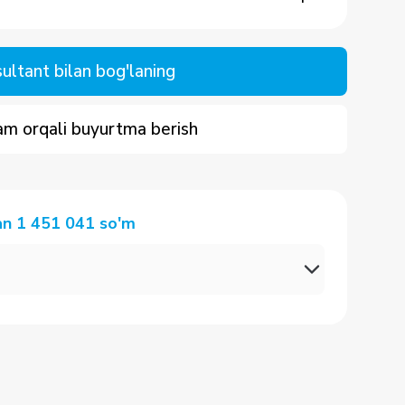
ultant bilan bog'laning
m orqali buyurtma berish
an
1 451 041
so'm