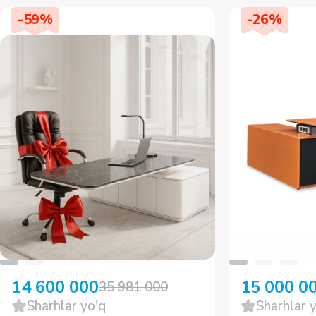
-
59
%
-
26
%
14 600 000
15 000 0
35 981 000
Sharhlar yo'q
Sharhlar 