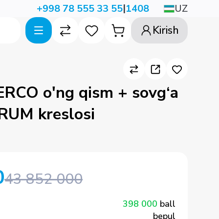
|
UZ
+998 78 555 33 55
1408
Kirish
ERCO o'ng qism + sovg‘a
RUM kreslosi
0
43 852 000
398 000
ball
bepul