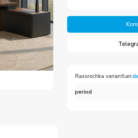
Kons
Telegra
Rassrochka variantlari
:
d
period