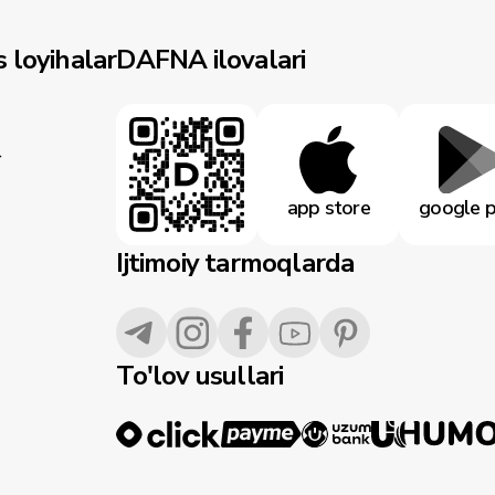
 loyihalar
DAFNA ilovalari
r
app store
google p
Ijtimoiy tarmoqlarda
To'lov usullari