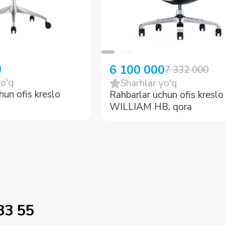
0
6 100 000
7 332 000
yo'q
Sharhlar yo'q
hun ofis kreslo
Rahbarlar uchun ofis kreslo
a
WILLIAM HB, qora
33 55