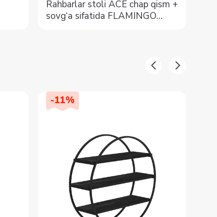
Rahbarlar stoli ACE chap qism +
Ra
sovg‘a sifatida FLAMINGO
so
kreslosi
kre
-
11
%