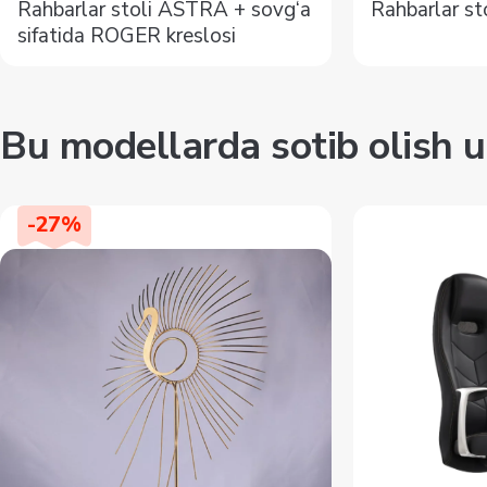
Rahbarlar stoli ASTRA + sovg‘a
Rahbarlar st
sifatida ROGER kreslosi
Bu modellarda sotib olish u
-
27
%