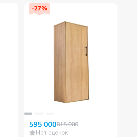
-
27
%
595 000
82
815 000
Нет оценок