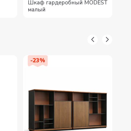
Шкаф гардеробный MODEST
Шк
малый
-
23
%
-