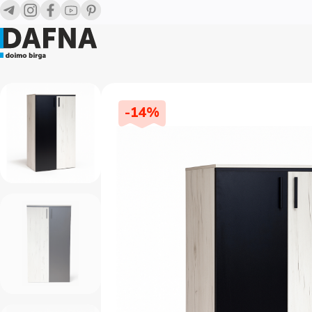
-
14
%