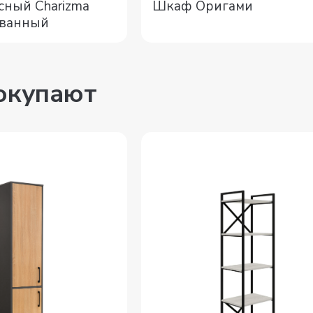
ный Charizma
Шкаф Оригами
ванный
покупают