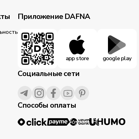
кты
Приложение DAFNA
ьность
app store
google play
Социальные сети
Способы оплаты