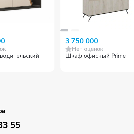
00
3 750 000
ок
Нет оценок
водительский
Шкаф офисный Prime
ра
33 55