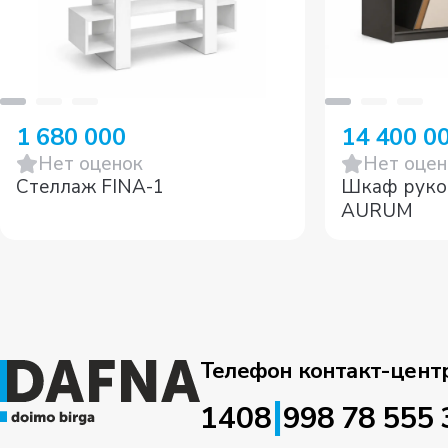
1 680 000
14 400 0
Нет оценок
Нет оцен
Стеллаж FINA-1
Шкаф руко
AURUM
Телефон контакт-цент
|
1408
998 78 555 