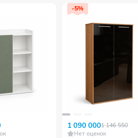
-
5
%
0
1 090 000
1 146 550
ок
Нет оценок