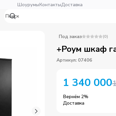
Шоурумы
Контакты
Доставка
Под заказ
(
0
)
+Роум шкаф г
Артикул
:
07406
1 340 000
Вернём
2
%
Доставка