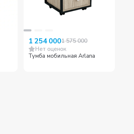
1 254 000
70
1 575 000
Нет оценок
Тумба мобильная Arlana
Ст
цв