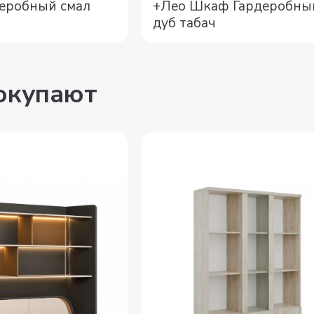
еробный смал
+Лео Шкаф Гардеробны
дуб табач
покупают