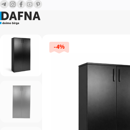
-
4
%