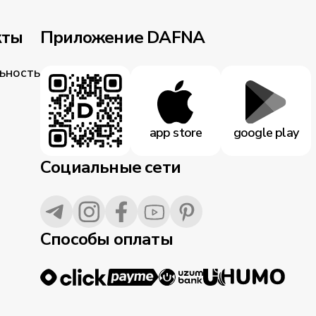
кты
Приложение DAFNA
ьность
app store
google play
Социальные сети
Способы оплаты