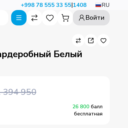
|
RU
+998 78 555 33 55
1408
Войти
ардеробный Белый
1 394 950
26 800
балл
бесплатная