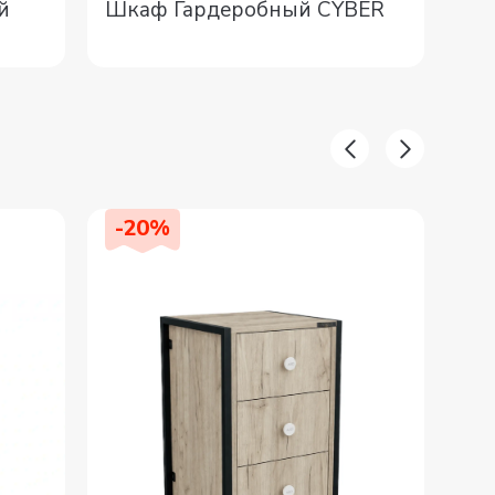
й
Шкаф Гардеробный CYBER
+С
Ко
-
20
%
-