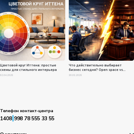
Цветовой круг Иттена: простые
Что действительно выбирает
схемы для стильного интерьера
бизнес сегодня? Open space vs
кабинеты?
02.04.2026
30.03.2026
Телефон контакт-центра
|
1408
998 78 555 33 55