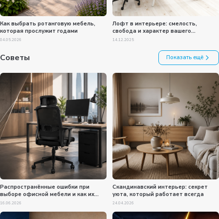
Как выбрать ротанговую мебель,
Лофт в интерьере: смелость,
которая прослужит годами
свобода и характер вашего
пространства
04.05.2026
14.12.2025
Советы
Показать ещё
Распространённые ошибки при
Скандинавский интерьер: секрет
выборе офисной мебели и как их
уюта, который работает всегда
избежать
16.06.2026
24.04.2026