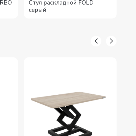
Стул раскладной FOLD
Ст
URBO
серый
чё
-