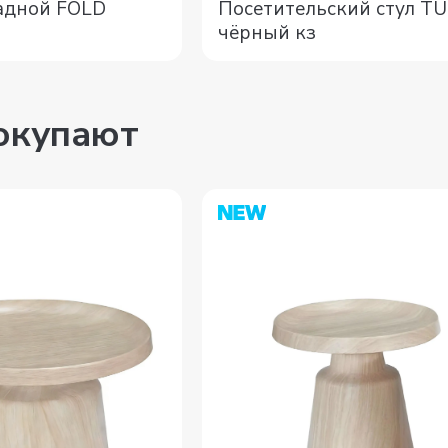
адной FOLD
Посетительский стул T
чёрный кз
покупают