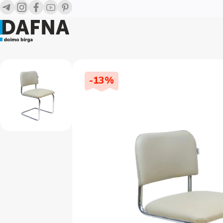
-
13
%