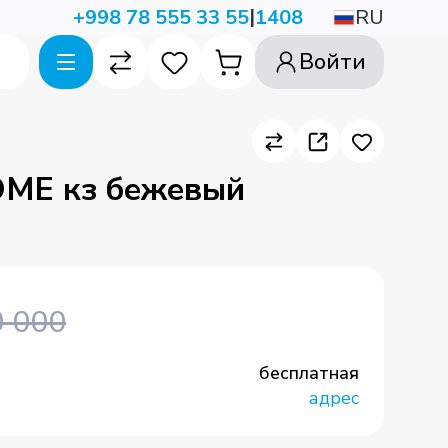
|
RU
+998 78 555 33 55
1408
Войти
ME кз бежевый
 000
бесплатная
адрес