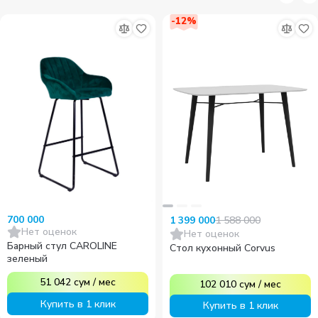
-
12
%
700 000
1 588 000
1 399 000
Нет оценок
Нет оценок
Барный стул CAROLINE
Стол кухонный Corvus
зеленый
51 042
сум
/
мес
102 010
сум
/
мес
Купить в 1 клик
Купить в 1 клик