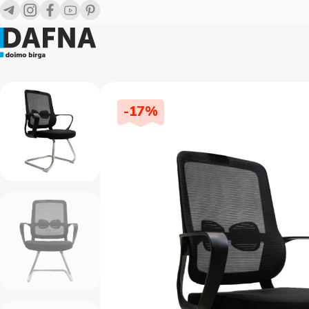
-
17
%