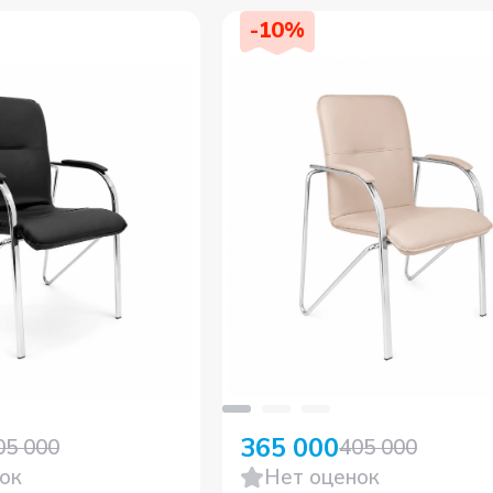
-
10
%
365 000
05 000
405 000
ок
Нет оценок