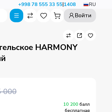
|
RU
+998 78 555 33 55
1408
Войти
ительское HARMONY
ый
 000
10 200
балл
бесплатная