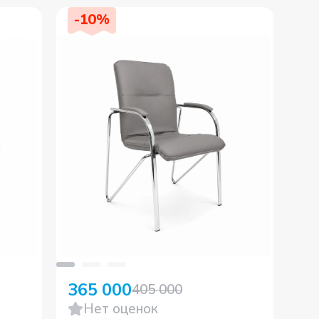
-
10
%
365 000
39
405 000
Нет оценок