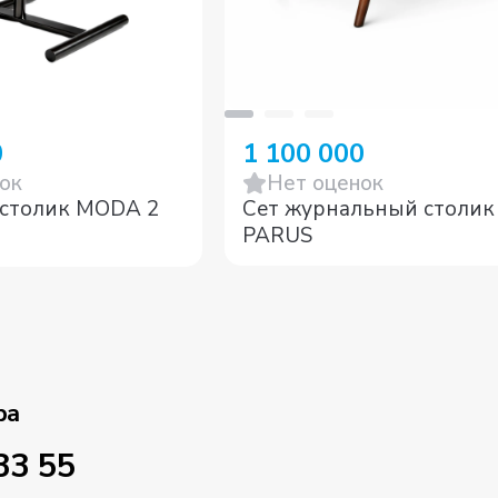
0
1 100 000
ок
Нет оценок
столик MODA 2
Сет журнальный столик
PARUS
ра
33 55