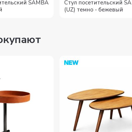
тительский SAMBA
Стул посетительский S
й
(UZ) темно - бежевый
покупают