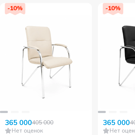
-
10
%
-
10
%
365 000
365 000
405 000
4
Нет оценок
Нет оцен