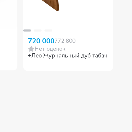
3 
720 000
772 800
Нет оценок
+Лео Журнальный дуб табач