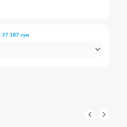
т
37 187
сум