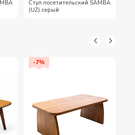
AMBA
Стул посетительский SAMBA
Кр
(UZ) серый
EC
-
7
%
-