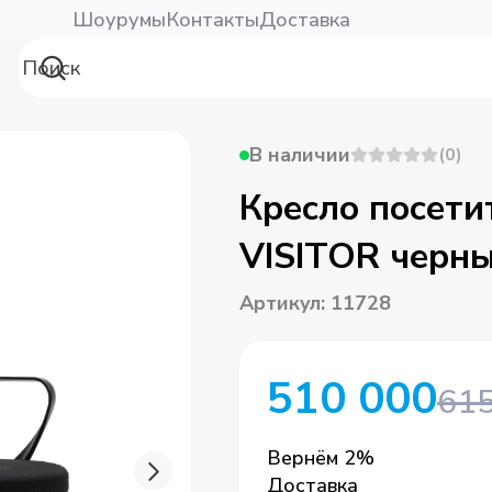
Шоурумы
Контакты
Доставка
В наличии
(
0
)
Кресло посет
VISITOR черн
Артикул
:
11728
510 000
615
Вернём
2
%
Доставка