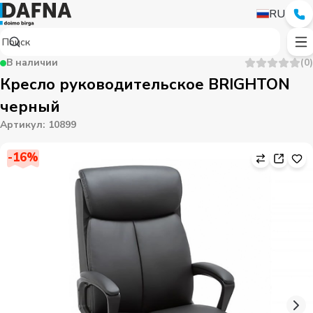
RU
В наличии
(
0
)
Кресло руководительское BRIGHTON
черный
Артикул
:
10899
-
16
%