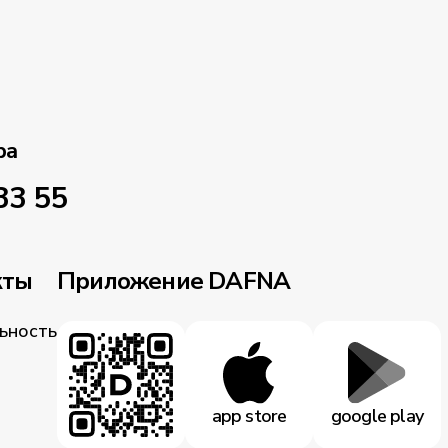
ра
33 55
кты
Приложение DAFNA
ьность
app store
google play