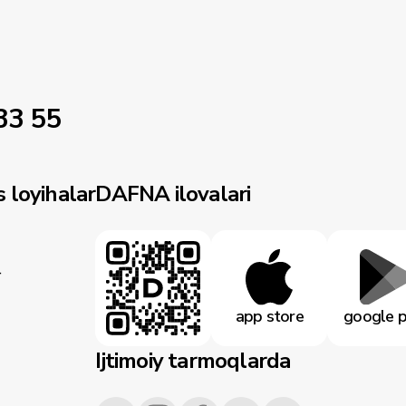
33 55
 loyihalar
DAFNA ilovalari
r
app store
google p
Ijtimoiy tarmoqlarda