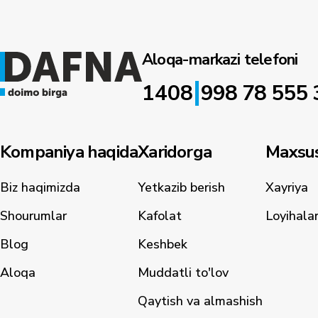
Aloqa-markazi telefoni
|
1408
998 78 555 
Kompaniya haqida
Xaridorga
Maxsus
Biz haqimizda
Yetkazib berish
Xayriya
Shourumlar
Kafolat
Loyihala
Blog
Keshbek
Aloqa
Muddatli to'lov
Qaytish va almashish