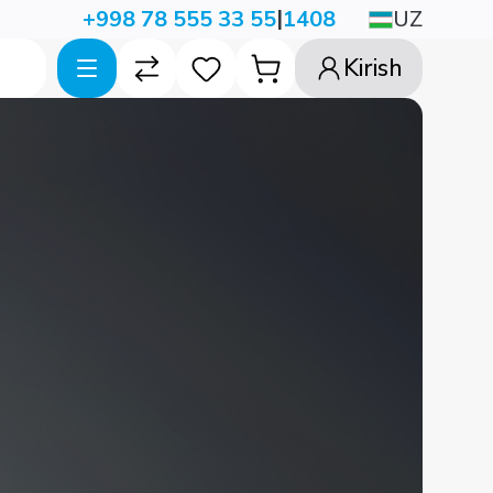
|
UZ
+998 78 555 33 55
1408
Kirish