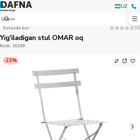
UZ
Sotuvda bor
(
0
)
Yig'iladigan stul OMAR oq
Kodi
:
16109
-
23
%