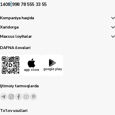
|
1408
998 78 555 33 55
Kompaniya haqida
Xaridorga
Maxsus loyihalar
DAFNA ilovalari
google play
app store
Ijtimoiy tarmoqlarda
To'lov usullari