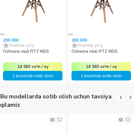
200 000
200 000
Sharhlar yo'q
Sharhlar yo'q
Oshxona stuli FITZ KIDS
Oshxona stuli FITZ KIDS
14 583
so'm
/
oy
14 583
so'm
/
oy
1 bosishda sotib olish
1 bosishda sotib olish
Bu modellarda sotib olish uchun tavsiya
qilamiz