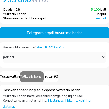
255 000
331 000
Qaytish
2
%
5 100
ball
Yetkazib berish
bepul
Showroomlarda 1 ta mavjud
manzil
Telegram orqali buyurtma berish
Rassrochka variantlari
:
dan
18 593
so'm
period
Xususiyatlari
Yetkazib berish
Fikrlar
(
0
)
Toshkent shahri bo'ylab ekspress yetkazib berish
Yetkazib berish narxi joylashuvingizga bog'liq bo'ladi.
Konsultantdan aniqlashtiring.
Maslahatchi bilan tekshiring
Batafsil