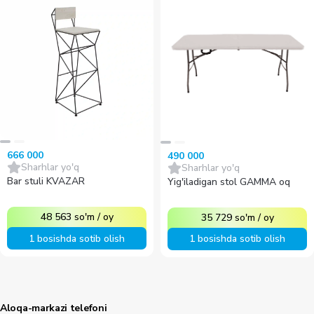
666 000
490 000
Sharhlar yo'q
Sharhlar yo'q
Bar stuli KVAZAR
Yig'iladigan stol GAMMA oq
48 563
so'm
/
oy
35 729
so'm
/
oy
1 bosishda sotib olish
1 bosishda sotib olish
Aloqa-markazi telefoni