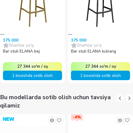
375 000
375 000
Sharhlar yo'q
Sharhlar yo'q
Bar stuli ELANA bej
Bar stuli ELANA kulrang
27 344
so'm
/
oy
27 344
so'm
/
oy
1 bosishda sotib olish
1 bosishda sotib olish
Bu modellarda sotib olish uchun tavsiya
qilamiz
-
4
%