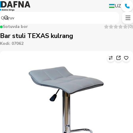
UZ
Sotuvda bor
(
0
)
Bar stuli TEXAS kulrang
Kodi
:
07062