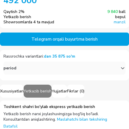
492 000
Qaytish
2
%
9 840
ball
Yetkazib berish
bepul
Showroomlarda 4 ta mavjud
manzil
Telegram orqali buyurtma berish
Rassrochka variantlari
:
dan
35 875
so'm
period
Xususiyatlari
Yetkazib berish
Hujjatlar
Fikrlar
(
0
)
Toshkent shahri bo'ylab ekspress yetkazib berish
Yetkazib berish narxi joylashuvingizga bog'liq bo'ladi.
Konsultantdan aniqlashtiring.
Maslahatchi bilan tekshiring
Batafsil