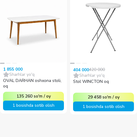
1 855 000
420 000
404 000
Sharhlar yo'q
Sharhlar yo'q
OVAL DARHAN oshxona stoli,
Stol WINCTON oq
oq
135 260
so'm
/
oy
29 458
so'm
/
oy
1 bosishda sotib olish
1 bosishda sotib olish