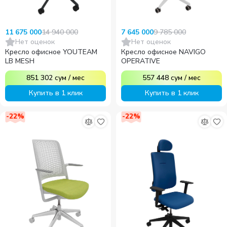
14 940 000
9 785 000
11 675 000
7 645 000
Нет оценок
Нет оценок
Кресло офисное YOUTEAM
Кресло офисное NAVIGO
LB MESH
OPERATIVE
851 302
сум
/
мес
557 448
сум
/
мес
Купить в 1 клик
Купить в 1 клик
-
22
%
-
22
%