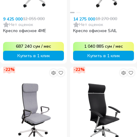
12 055 000
18 270 000
9 425 000
14 275 000
Нет оценок
Нет оценок
Кресло офисное 4ME
Кресло офисное SAIL
687 240
сум
/
мес
1 040 885
сум
/
мес
Купить в 1 клик
Купить в 1 клик
-
22
%
-
22
%