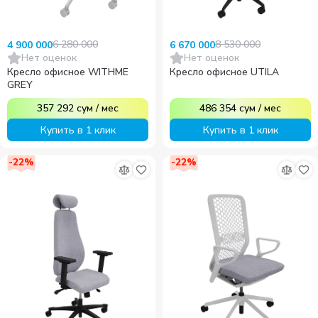
6 280 000
8 530 000
4 900 000
6 670 000
Нет оценок
Нет оценок
Кресло офисное WITHME
Кресло офисное UTILA
GREY
357 292
сум
/
мес
486 354
сум
/
мес
Купить в 1 клик
Купить в 1 клик
-
22
%
-
22
%