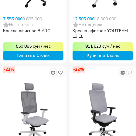
9 665 000
16 000 000
7 555 000
12 505 000
Нет оценок
Нет оценок
Кресло офисное BJARG
Кресло офисное YOUTEAM
LB EL
550 885
сум
/
мес
911 823
сум
/
мес
Купить в 1 клик
Купить в 1 клик
-
22
%
-
22
%