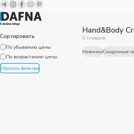
Hand&Body Cre
Сортировать
0 товаров
По убыванию цены
Новинки
Скидочные п
По возрaстанию цены
Сбросить фильтры