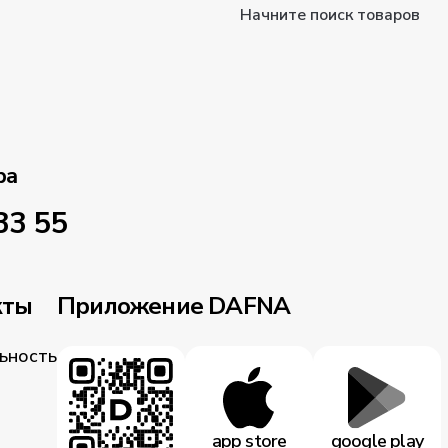
Начните поиск товаров
ра
33 55
кты
Приложение DAFNA
ьность
app store
google play