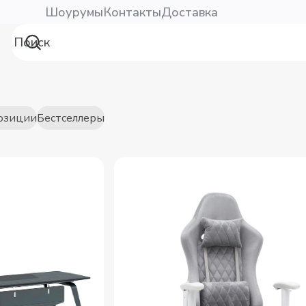
Шоурумы
Контакты
Доставка
озиции
Бестселлеры