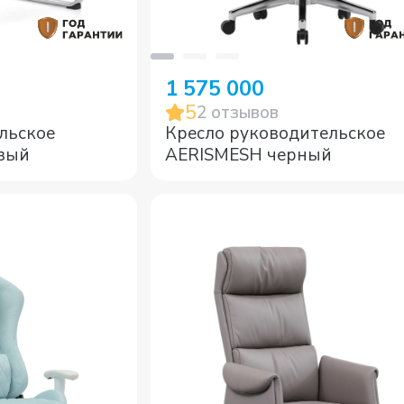
1 575 000
5
2
отзывов
льское
Кресло руководительское
ежевый
AERISMESH черный