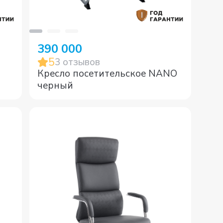
390 000
5
3
отзывов
Кресло посетительское NANO
черный