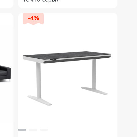
-
4
%