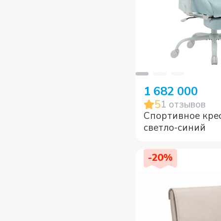
1 682 000
5
1
отзывов
Спортивное кре
светло-синий
-
20
%