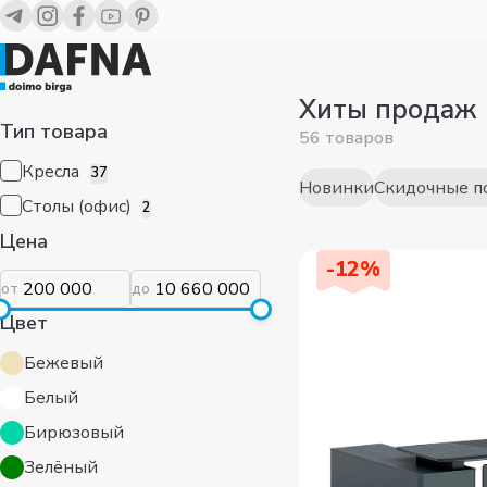
Dafna / Хиты продаж
Хиты продаж
Тип товара
56 товаров
Кресла
37
Столы (офис)
2
Новинки
Скидочные п
Цена
-
12
%
от
до
Цвет
Бежевый
Белый
Бирюзовый
Зелёный
Ещё
5