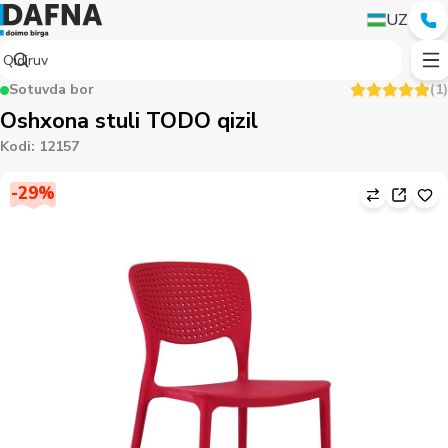
UZ
Sotuvda bor
(
1
)
Oshxona stuli TODO qizil
Kodi
:
12157
-
29
%