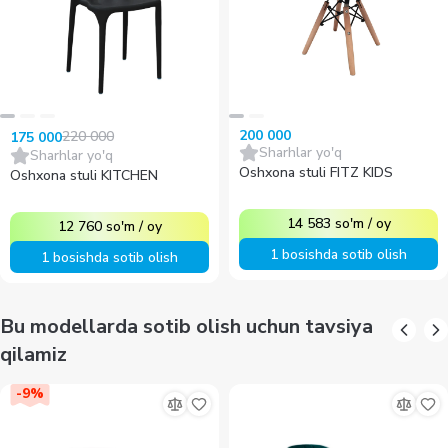
200 000
220 000
175 000
Sharhlar yo'q
Sharhlar yo'q
Oshxona stuli FITZ KIDS
Oshxona stuli KITCHEN
14 583
so'm
/
oy
12 760
so'm
/
oy
1 bosishda sotib olish
1 bosishda sotib olish
Bu modellarda sotib olish uchun tavsiya
qilamiz
-
9
%