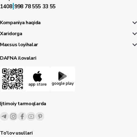
|
1408
998 78 555 33 55
Kompaniya haqida
Xaridorga
Maxsus loyihalar
DAFNA ilovalari
google play
app store
Ijtimoiy tarmoqlarda
To'lov usullari