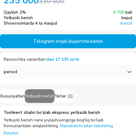
235 000
330 000
Qaytish
2
%
4 700
ball
Yetkazib berish
bepul
Showroomlarda 4 ta mavjud
manzil
Telegram orqali buyurtma berish
Rassrochka variantlari
:
dan
17 135
so'm
period
Xususiyatlari
Yetkazib berish
Fikrlar
(
1
)
Toshkent shahri bo'ylab ekspress yetkazib berish
Yetkazib berish narxi joylashuvingizga bog'liq bo'ladi.
Konsultantdan aniqlashtiring.
Maslahatchi bilan tekshiring
Batafsil