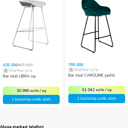
700 000
465 000
425 000
Sharhlar yo'q
Sharhlar yo'q
Bar stuli CAROLINE yashil
Bar stuli LIBRA oq
51 042
so'm
/
oy
30 990
so'm
/
oy
1 bosishda sotib olish
1 bosishda sotib olish
Aloqa-markazi telefoni