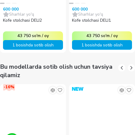
600 000
600 000
Sharhlar yo'q
Sharhlar yo'q
Kofe stolchasi DELI2
Kofe stolchasi DELI1
43 750
so'm
/
oy
43 750
so'm
/
oy
1 bosishda sotib olish
1 bosishda sotib olish
Bu modellarda sotib olish uchun tavsiya
qilamiz
-
16
%