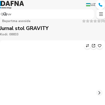
UZ
Buyurtma asosida
(
0
)
Jurnal stol GRAVITY
Kodi
:
08833