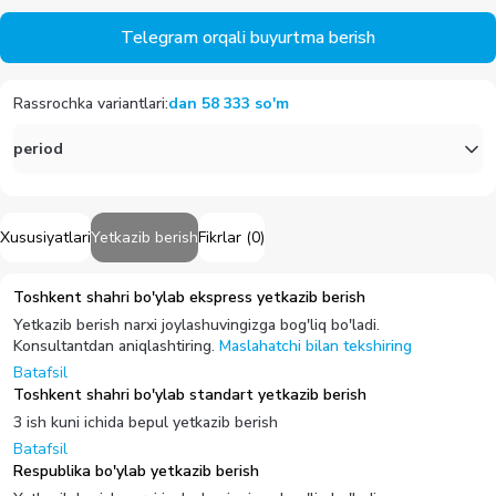
1 038 000
Qaytish
2
%
16 000
ball
Yetkazib berish
bepul
Telegram orqali buyurtma berish
Rassrochka variantlari
:
dan
58 333
so'm
period
Xususiyatlari
Yetkazib berish
Fikrlar
(
0
)
Toshkent shahri bo'ylab ekspress yetkazib berish
Yetkazib berish narxi joylashuvingizga bog'liq bo'ladi.
Konsultantdan aniqlashtiring.
Maslahatchi bilan tekshiring
Batafsil
Toshkent shahri bo'ylab standart yetkazib berish