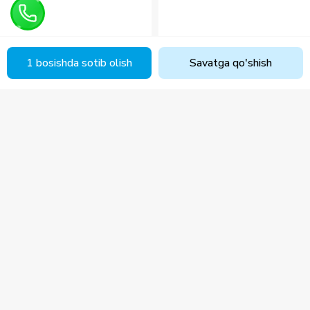
1 bosishda sotib olish
Savatga qo'shish
351 900
340 000
295 200
Sharhlar yo'q
Sharhlar yo'q
Oshxona stuli PLATO ARM
CULTI HAND&BODY SOAP
500ML ROSA PURA
24 792
so'm
/
oy
21 525
so'm
/
oy
1 bosishda sotib olish
1 bosishda sotib olish
Aloqa-markazi telefoni