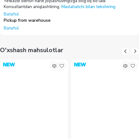
3 ish kuni ichida bepul yetkazib berish
Batafsil
Respublika bo'ylab yetkazib berish
Yetkazib berish narxi joylashuvingizga bog'liq bo'ladi.
Konsultantdan aniqlashtiring.
Maslahatchi bilan tekshiring
Batafsil
Pickup from warehouse
Batafsil
O'xshash mahsulotlar