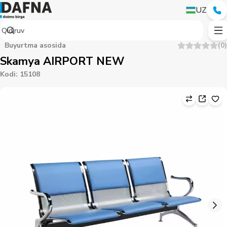
UZ
Buyurtma asosida
(
0
)
Skamya AIRPORT NEW
Kodi
:
15108