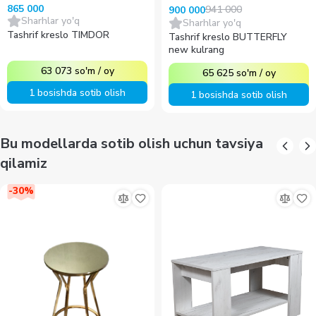
865 000
941 000
900 000
Sharhlar yo'q
Sharhlar yo'q
Tashrif kreslo TIMDOR
Tashrif kreslo BUTTERFLY
new kulrang
63 073
so'm
/
oy
65 625
so'm
/
oy
1 bosishda sotib olish
1 bosishda sotib olish
Bu modellarda sotib olish uchun tavsiya
qilamiz
-
30
%