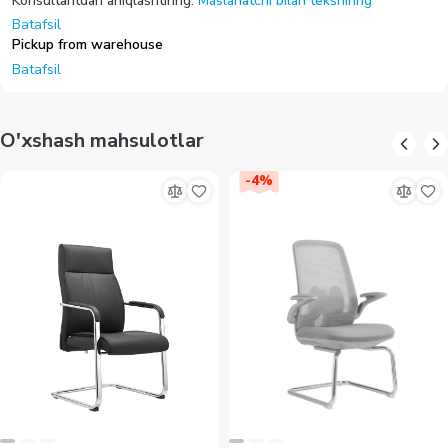
Konsultantdan aniqlashtiring.
Maslahatchi bilan tekshiring
Batafsil
Pickup from warehouse
Batafsil
O'xshash mahsulotlar
-
4
%