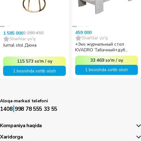
459 000
2 280 450
1 585 000
Sharhlar yo'q
Sharhlar yo'q
+Эко журнальный стол
Jurnal stol Дюна
KVADRO Табачный+дуб
серый
33 469
so'm
/
oy
115 573
so'm
/
oy
1 bosishda sotib olish
1 bosishda sotib olish
Aloqa-markazi telefoni
|
1408
998 78 555 33 55
Kompaniya haqida
Xaridorga