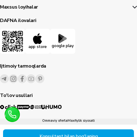
Maxsus loyihalar
DAFNA ilovalari
google play
app store
Ijtimoiy tarmoqlarda
To'lov usullari
Ommaviy oferta
Maxfiylik siyosati
1995-
2026
© Dafna.uz
Barcha huquqlar himoyalangan
Konsultant bilan bog'laning