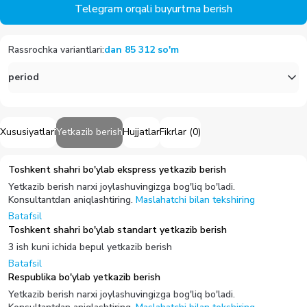
Telegram orqali buyurtma berish
Rassrochka variantlari
:
dan
85 312
so'm
period
Xususiyatlari
Yetkazib berish
Hujjatlar
Fikrlar
(
0
)
Toshkent shahri bo'ylab ekspress yetkazib berish
Yetkazib berish narxi joylashuvingizga bog'liq bo'ladi.
Konsultantdan aniqlashtiring.
Maslahatchi bilan tekshiring
Batafsil
Toshkent shahri bo'ylab standart yetkazib berish
3 ish kuni ichida bepul yetkazib berish
Batafsil
Respublika bo'ylab yetkazib berish
Yetkazib berish narxi joylashuvingizga bog'liq bo'ladi.