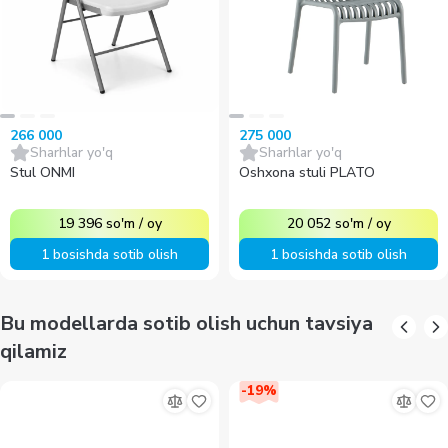
266 000
275 000
Sharhlar yo'q
Sharhlar yo'q
Stul ONMI
Oshxona stuli PLATO
19 396
so'm
/
oy
20 052
so'm
/
oy
1 bosishda sotib olish
1 bosishda sotib olish
Bu modellarda sotib olish uchun tavsiya
qilamiz
-
19
%