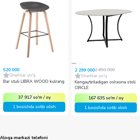
520 000
2 850 000
2 299 000
Sharhlar yo'q
Sharhlar yo'q
Bar stuli LIBRA WOOD kulrang
Kengaytiriladigan oshxona stoli
CIRCLE
37 917
so'm
/
oy
167 635
so'm
/
oy
1 bosishda sotib olish
1 bosishda sotib olish
Aloqa-markazi telefoni