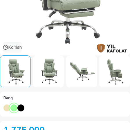
Ko'rish
Rang