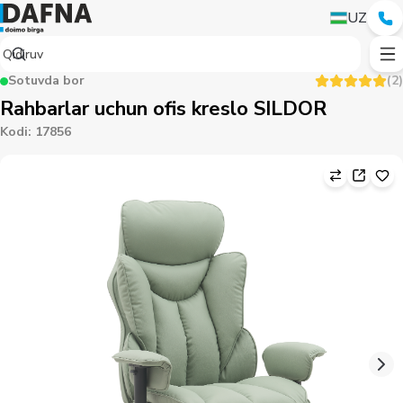
UZ
Sotuvda bor
(
2
)
Rahbarlar uchun ofis kreslo SILDOR
Kodi
:
17856