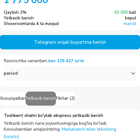
1 775 000
Qaytish
2
%
35 500
ball
Yetkazib berish
bepul
Showroomlarda 4 ta mavjud
manzil
Telegram orqali buyurtma berish
Rassrochka variantlari
:
dan
129 427
so'm
period
Xususiyatlari
Yetkazib berish
Fikrlar
(
2
)
Toshkent shahri bo'ylab ekspress yetkazib berish
Yetkazib berish narxi joylashuvingizga bog'liq bo'ladi.
Konsultantdan aniqlashtiring.
Maslahatchi bilan tekshiring
Batafsil