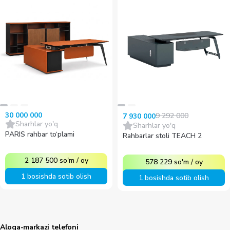
30 000 000
9 292 000
7 930 000
Sharhlar yo'q
Sharhlar yo'q
PARIS rahbar to‘plami
Rahbarlar stoli TEACH 2
2 187 500
so'm
/
oy
578 229
so'm
/
oy
1 bosishda sotib olish
1 bosishda sotib olish
Aloqa-markazi telefoni