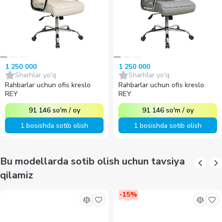
1 250 000
1 250 000
Sharhlar yo'q
Sharhlar yo'q
Rahbarlar uchun ofis kreslo
Rahbarlar uchun ofis kreslo
REY
REY
91 146
so'm
/
oy
91 146
so'm
/
oy
1 bosishda sotib olish
1 bosishda sotib olish
Bu modellarda sotib olish uchun tavsiya
qilamiz
-
15
%