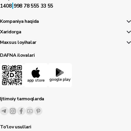
|
1408
998 78 555 33 55
Kompaniya haqida
Xaridorga
Maxsus loyihalar
DAFNA ilovalari
google play
app store
Ijtimoiy tarmoqlarda
To'lov usullari