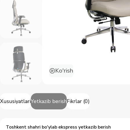
Ko'rish
Xususiyatlari
Yetkazib berish
Fikrlar
(
0
)
Toshkent shahri bo'ylab ekspress yetkazib berish