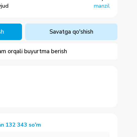
vjud
manzil
sh
Savatga qo'shish
m orqali buyurtma berish
an
132 343
so'm