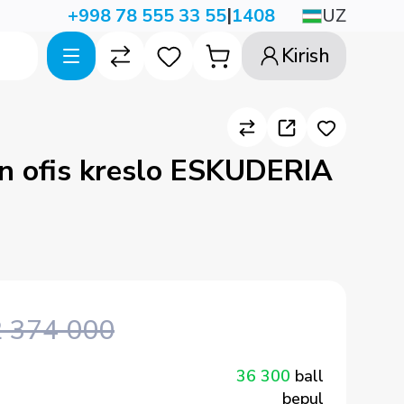
|
UZ
+998 78 555 33 55
1408
Kirish
n ofis kreslo ESKUDERIA
2 374 000
36 300
ball
bepul