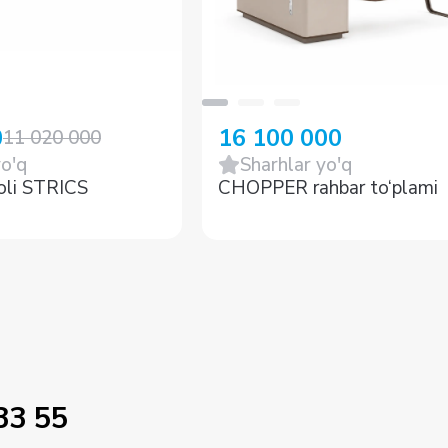
0
16 100 000
11 020 000
yo'q
Sharhlar yo'q
oli STRICS
CHOPPER rahbar to‘plami
33 55