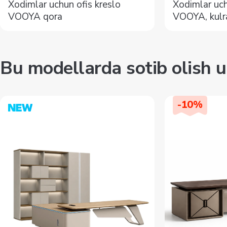
Xodimlar uchun ofis kreslo
Xodimlar uch
VOOYA qora
VOOYA, kulr
Bu modellarda sotib olish u
-
10
%