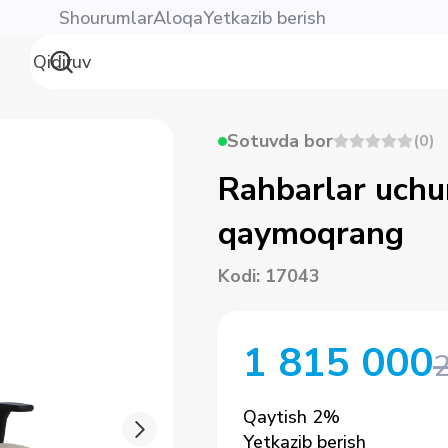
Shourumlar
Aloqa
Yetkazib berish
Sotuvda bor
(
0
)
Rahbarlar uchu
qaymoqrang
Kodi
:
17043
1 815 000
Qaytish
2
%
Yetkazib berish