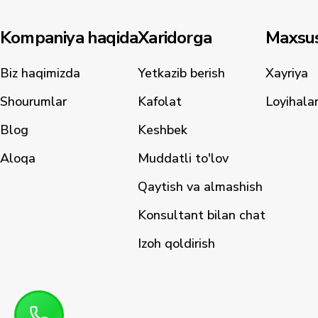
Kompaniya haqida
Xaridorga
Maxsus
Biz haqimizda
Yetkazib berish
Xayriya
Shourumlar
Kafolat
Loyihala
Blog
Keshbek
Aloqa
Muddatli to'lov
Qaytish va almashish
Konsultant bilan chat
Izoh qoldirish