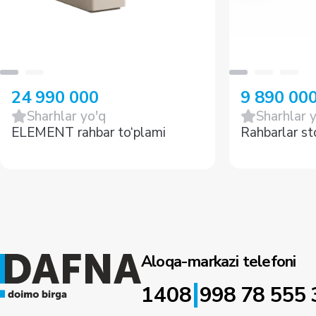
24 990 000
9 890 00
Sharhlar yo'q
Sharhlar 
ELEMENT rahbar to‘plami
Rahbarlar st
Aloqa-markazi telefoni
|
1408
998 78 555 