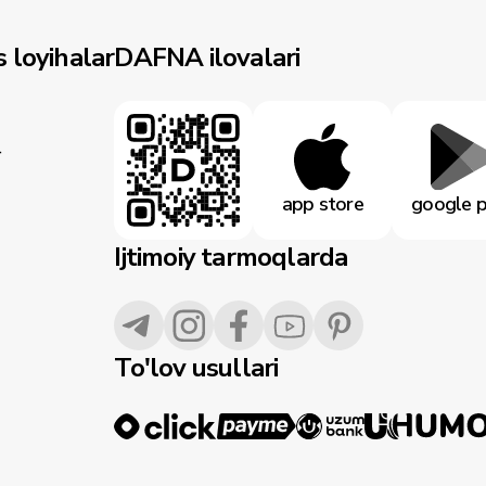
 loyihalar
DAFNA ilovalari
r
app store
google p
Ijtimoiy tarmoqlarda
To'lov usullari