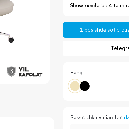
Showroomlarda 4 ta ma
1 bosishda sotib oli
Telegra
Rang
Rassrochka variantlari
:
d