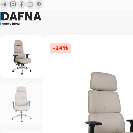
-
24
%