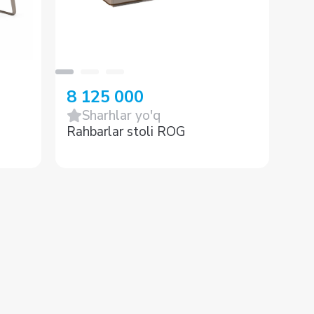
8 125 000
22
Sharhlar yo'q
Rahbarlar stoli ROG
Rah
jig