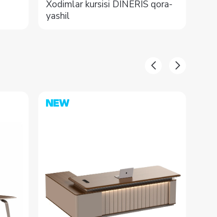
Xodimlar kursisi DINERIS qora-
Rah
yashil
GR
-