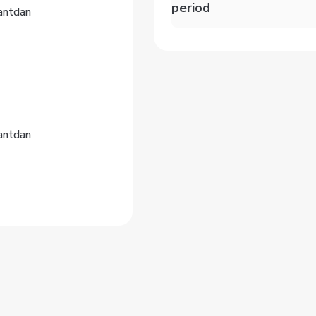
period
tantdan
tantdan