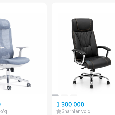
0
1 300 000
yo'q
Sharhlar yo'q