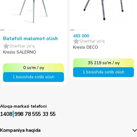
483 000
Batafsil malumot olish
Sharhlar yo'q
Sharhlar yo'q
Kreslo DECO
Kreslo SALERNO
35 219
so'm
/
oy
0
so'm
/
oy
1 bosishda sotib olish
1 bosishda sotib olish
Aloqa-markazi telefoni
|
1408
998 78 555 33 55
Kompaniya haqida