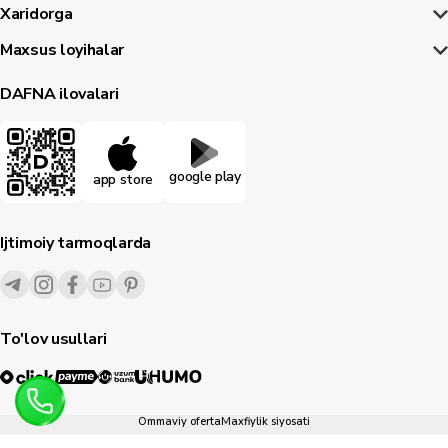
Xaridorga
Maxsus loyihalar
DAFNA ilovalari
google play
app store
Ijtimoiy tarmoqlarda
To'lov usullari
Ommaviy oferta
Maxfiylik siyosati
1995-
2026
© Dafna.uz
Barcha huquqlar himoyalangan