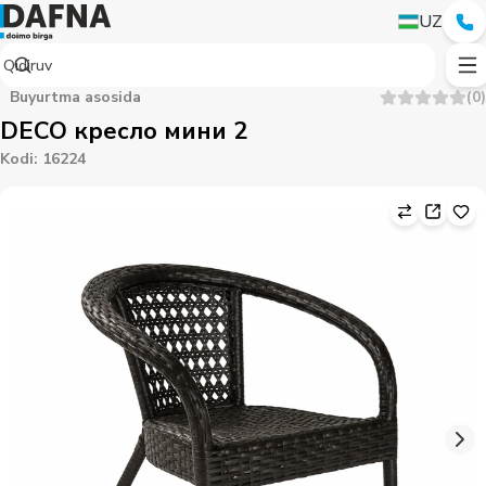
UZ
Buyurtma asosida
(
0
)
DECO кресло мини 2
Kodi
:
16224