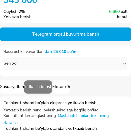
343 000
Qaytish
2
%
6 860
ball
Yetkazib berish
bepul
Telegram orqali buyurtma berish
Rassrochka variantlari
:
dan
25 010
so'm
period
Xususiyatlari
Yetkazib berish
Fikrlar
(
0
)
Toshkent shahri bo'ylab ekspress yetkazib berish
Yetkazib berish narxi joylashuvingizga bog'liq bo'ladi.
Konsultantdan aniqlashtiring.
Maslahatchi bilan tekshiring
Batafsil
Toshkent shahri bo'ylab standart yetkazib berish