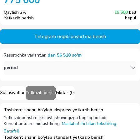
775 000
Qaytish
2
%
15 500
ball
Yetkazib berish
bepul
Telegram orqali buyurtma berish
Rassrochka variantlari
:
dan
56 510
so'm
period
Xususiyatlari
Yetkazib berish
Fikrlar
(
0
)
Toshkent shahri bo'ylab ekspress yetkazib berish
Yetkazib berish narxi joylashuvingizga bog'liq bo'ladi.
Konsultantdan aniqlashtiring.
Maslahatchi bilan tekshiring
Batafsil
Toshkent shahri bo'ylab standart yetkazib berish