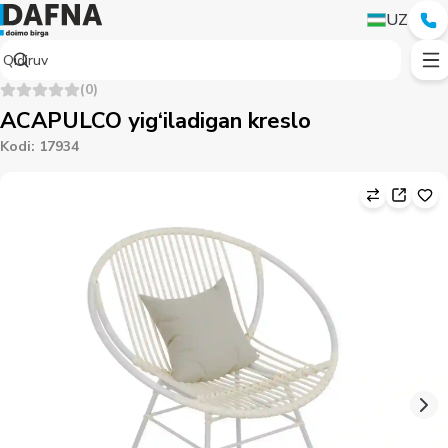
UZ
(
0
)
ACAPULCO yig‘iladigan kreslo
Kodi
:
17934