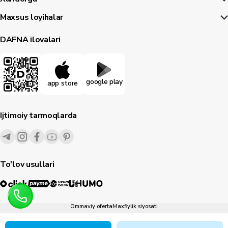
Maxsus loyihalar
DAFNA ilovalari
google play
app store
Ijtimoiy tarmoqlarda
To'lov usullari
Ommaviy oferta
Maxfiylik siyosati
1995-
2026
© Dafna.uz
Barcha huquqlar himoyalangan