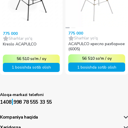
775 000
775 000
Sharhlar yo'q
Sharhlar yo'q
ACAPULCO кресло разборное
Kreslo ACAPULCO
(6005)
56 510
so'm
/
oy
56 510
so'm
/
oy
1 bosishda sotib olish
1 bosishda sotib olish
Aloqa-markazi telefoni
|
1408
998 78 555 33 55
Kompaniya haqida
Xaridorga