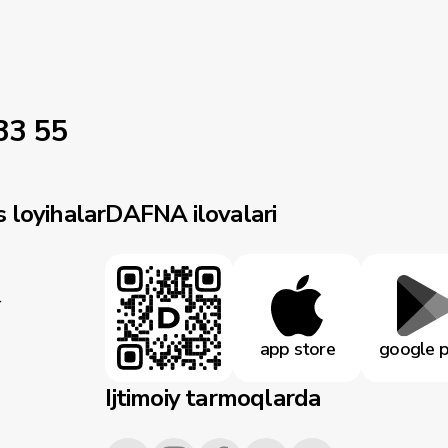
33 55
 loyihalar
DAFNA ilovalari
r
app store
google p
Ijtimoiy tarmoqlarda