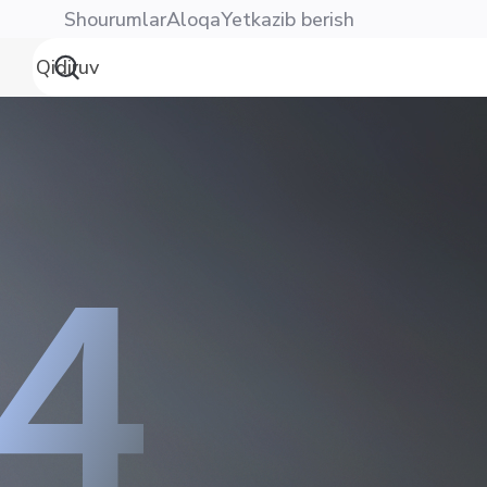
Shourumlar
Aloqa
Yetkazib berish