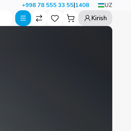
|
UZ
+998 78 555 33 55
1408
Kirish