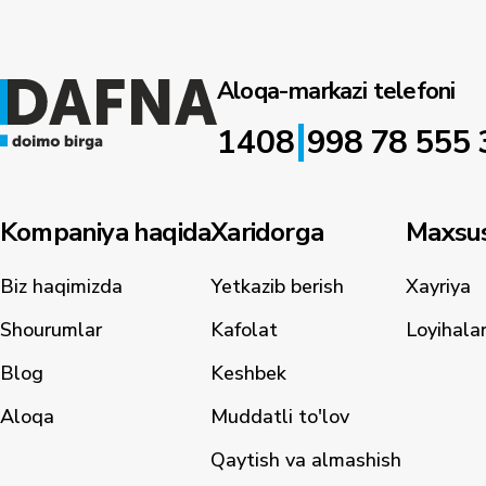
Aloqa-markazi telefoni
|
1408
998 78 555 
Kompaniya haqida
Xaridorga
Maxsus
Biz haqimizda
Yetkazib berish
Xayriya
Shourumlar
Kafolat
Loyihala
Blog
Keshbek
Aloqa
Muddatli to'lov
Qaytish va almashish