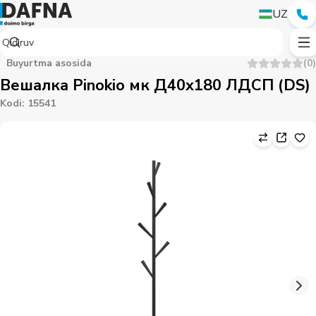
UZ
Buyurtma asosida
(
0
)
Вешалка Pinokio мк Д40x180 ЛДСП (DS)
Kodi
:
15541