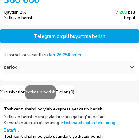
360 000
Qaytish
2
%
7 200
ball
Yetkazib berish
bepul
Telegram orqali buyurtma berish
Rassrochka variantlari
:
dan
26 250
so'm
period
Xususiyatlari
Yetkazib berish
Fikrlar
(
0
)
Toshkent shahri bo'ylab ekspress yetkazib berish
Yetkazib berish narxi joylashuvingizga bog'liq bo'ladi.
Konsultantdan aniqlashtiring.
Maslahatchi bilan tekshiring
Batafsil
Toshkent shahri bo'ylab standart yetkazib berish