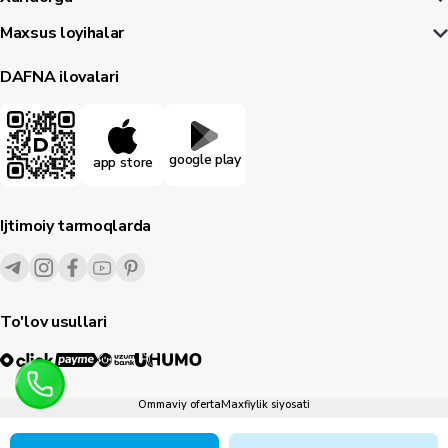
Maxsus loyihalar
DAFNA ilovalari
google play
app store
Ijtimoiy tarmoqlarda
To'lov usullari
Ommaviy oferta
Maxfiylik siyosati
1995-
2026
© Dafna.uz
Barcha huquqlar himoyalangan