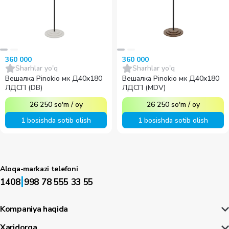
360 000
360 000
Sharhlar yo'q
Sharhlar yo'q
Вешалка Pinokio мк Д40x180
Вешалка Pinokio мк Д40x180
ЛДСП (DB)
ЛДСП (MDV)
26 250
so'm
/
oy
26 250
so'm
/
oy
1 bosishda sotib olish
1 bosishda sotib olish
Aloqa-markazi telefoni
|
1408
998 78 555 33 55
Kompaniya haqida
Xaridorga