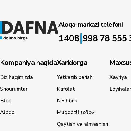
Aloqa-markazi telefoni
|
1408
998 78 555 
Kompaniya haqida
Xaridorga
Maxsus
Biz haqimizda
Yetkazib berish
Xayriya
Shourumlar
Kafolat
Loyihala
Blog
Keshbek
Aloqa
Muddatli to'lov
Qaytish va almashish