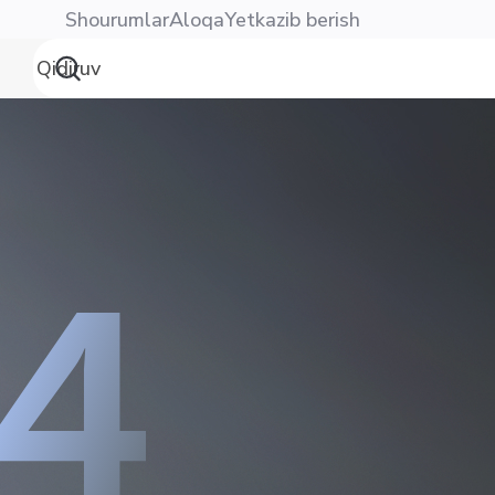
Shourumlar
Aloqa
Yetkazib berish