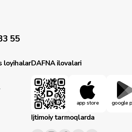
33 55
 loyihalar
DAFNA ilovalari
r
app store
google p
Ijtimoiy tarmoqlarda