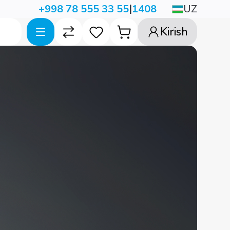
|
UZ
+998 78 555 33 55
1408
Kirish