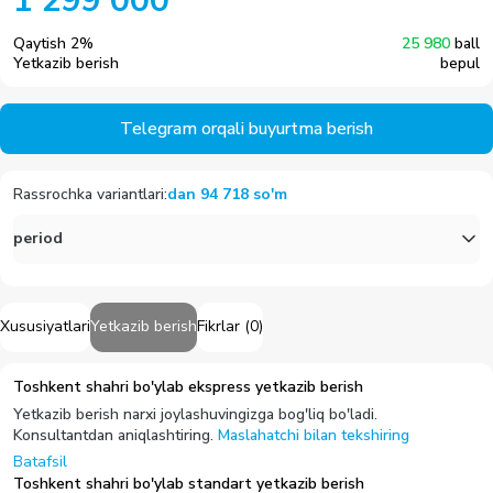
1 299 000
Qaytish
2
%
25 980
ball
Yetkazib berish
bepul
Telegram orqali buyurtma berish
Rassrochka variantlari
:
dan
94 718
so'm
period
Xususiyatlari
Yetkazib berish
Fikrlar
(
0
)
Toshkent shahri bo'ylab ekspress yetkazib berish
Yetkazib berish narxi joylashuvingizga bog'liq bo'ladi.
Konsultantdan aniqlashtiring.
Maslahatchi bilan tekshiring
Batafsil
Toshkent shahri bo'ylab standart yetkazib berish