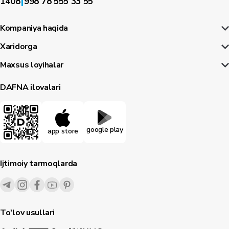
|
1408
998 78 555 33 55
Kompaniya haqida
Xaridorga
Maxsus loyihalar
DAFNA ilovalari
google play
app store
Ijtimoiy tarmoqlarda
To'lov usullari