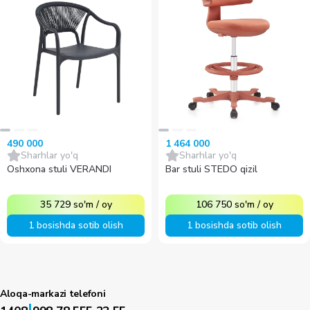
490 000
1 464 000
Sharhlar yo'q
Sharhlar yo'q
Oshxona stuli VERANDI
Bar stuli STEDO qizil
35 729
so'm
/
oy
106 750
so'm
/
oy
1 bosishda sotib olish
1 bosishda sotib olish
Aloqa-markazi telefoni