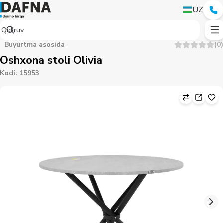
UZ
Buyurtma asosida
(
0
)
Oshxona stoli Olivia
Kodi
:
15953