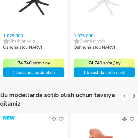
1 025 000
1 025 000
Sharhlar yo'q
Sharhlar yo'q
Oshona stoli NARVI
Oshhona stoli NARVI
74 740
so'm
/
oy
74 740
so'm
/
oy
1 bosishda sotib olish
1 bosishda sotib olish
Bu modellarda sotib olish uchun tavsiya
qilamiz