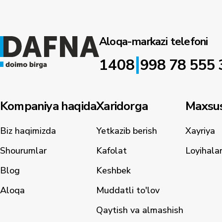
Aloqa-markazi telefoni
|
1408
998 78 555 
Kompaniya haqida
Xaridorga
Maxsus
Biz haqimizda
Yetkazib berish
Xayriya
Shourumlar
Kafolat
Loyihala
Blog
Keshbek
Aloqa
Muddatli to'lov
Qaytish va almashish