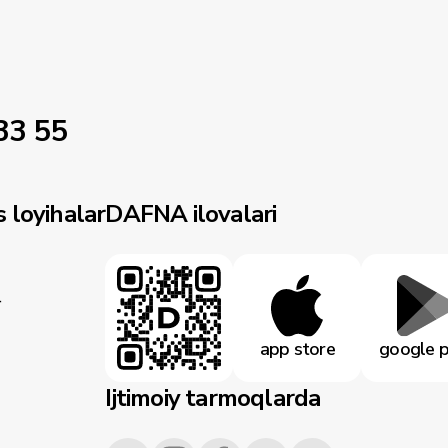
33 55
 loyihalar
DAFNA ilovalari
r
app store
google p
Ijtimoiy tarmoqlarda