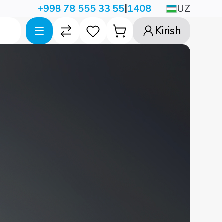
|
UZ
+998 78 555 33 55
1408
Kirish