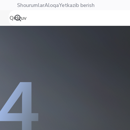
Shourumlar
Aloqa
Yetkazib berish