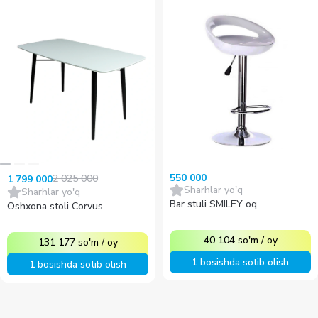
550 000
2 025 000
1 799 000
Sharhlar yo'q
Sharhlar yo'q
Bar stuli SMILEY oq
Oshxona stoli Corvus
40 104
so'm
/
oy
131 177
so'm
/
oy
1 bosishda sotib olish
1 bosishda sotib olish