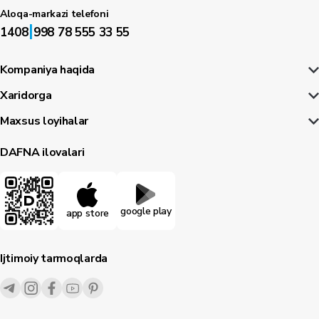
Aloqa-markazi telefoni
|
1408
998 78 555 33 55
Kompaniya haqida
Xaridorga
Maxsus loyihalar
DAFNA ilovalari
google play
app store
Ijtimoiy tarmoqlarda