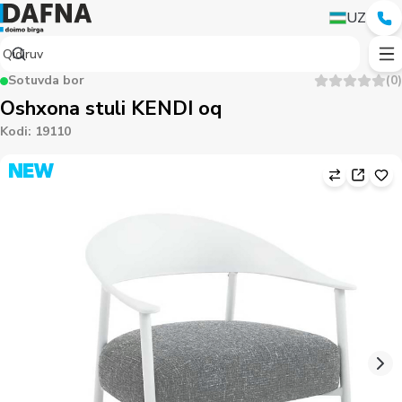
UZ
Sotuvda bor
(
0
)
Oshxona stuli KENDI oq
Kodi
:
19110