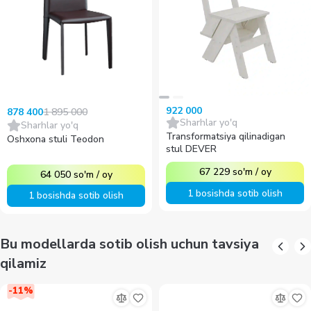
922 000
1 895 000
878 400
Sharhlar yo'q
Sharhlar yo'q
Transformatsiya qilinadigan
Oshxona stuli Teodon
stul DEVER
67 229
so'm
/
oy
64 050
so'm
/
oy
1 bosishda sotib olish
1 bosishda sotib olish
Bu modellarda sotib olish uchun tavsiya
qilamiz
-
11
%