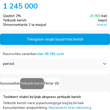
1 245 000
Qaytish
2
%
24 900
ball
Yetkazib berish
bepul
Showroomlarda 2 ta mavjud
manzil
Telegram orqali buyurtma berish
Rassrochka variantlari
:
dan
90 781
so'm
period
Xususiyatlari
Yetkazib berish
Fikrlar
(
0
)
Toshkent shahri bo'ylab ekspress yetkazib berish
Yetkazib berish narxi joylashuvingizga bog'liq bo'ladi.
Konsultantdan aniqlashtiring.
Maslahatchi bilan tekshiring