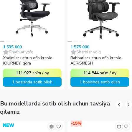
1 535 000
1 575 000
Sharhlar yo'q
Sharhlar yo'q
Xodimlar uchun ofis kreslo
Rahbarlar uchun ofis kreslo
JOURNEY, qora
AERISMESH
111 927
so'm
/
oy
114 844
so'm
/
oy
1 bosishda sotib olish
1 bosishda sotib olish
Bu modellarda sotib olish uchun tavsiya
qilamiz
-
15
%