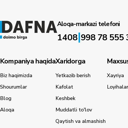
Aloqa-markazi telefoni
|
1408
998 78 555 
Kompaniya haqida
Xaridorga
Maxsus
Biz haqimizda
Yetkazib berish
Xayriya
Shourumlar
Kafolat
Loyihala
Blog
Keshbek
Aloqa
Muddatli to'lov
Qaytish va almashish