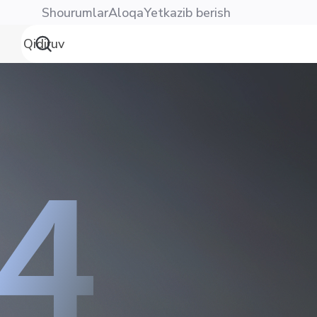
Shourumlar
Aloqa
Yetkazib berish