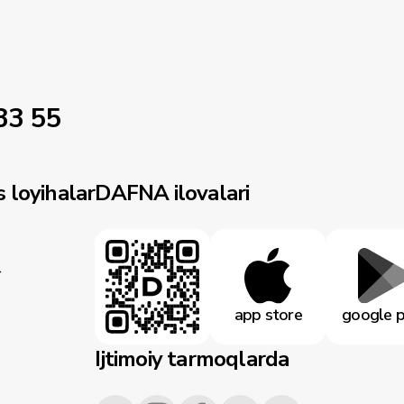
33 55
 loyihalar
DAFNA ilovalari
r
app store
google p
Ijtimoiy tarmoqlarda