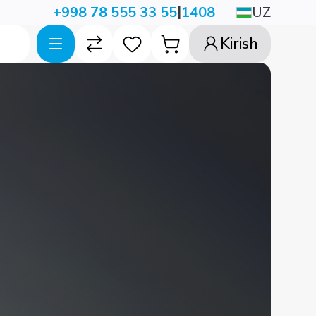
|
UZ
+998 78 555 33 55
1408
Kirish