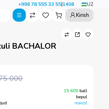
|
UZ
+998 78 555 33 55
1408
Kirish
stuli BACHALOR
75 000
15 600
ball
bepul
vjud
manzil