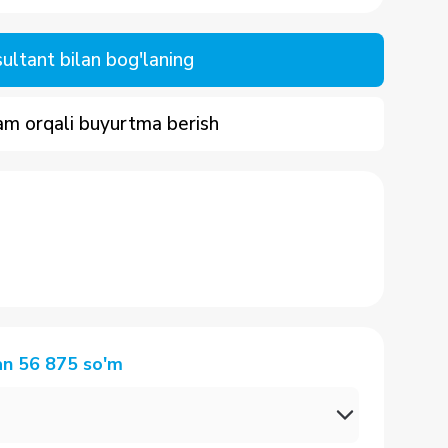
ultant bilan bog'laning
m orqali buyurtma berish
an
56 875
so'm