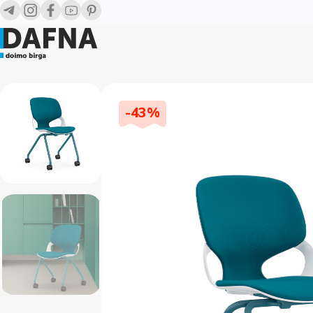
-
43
%