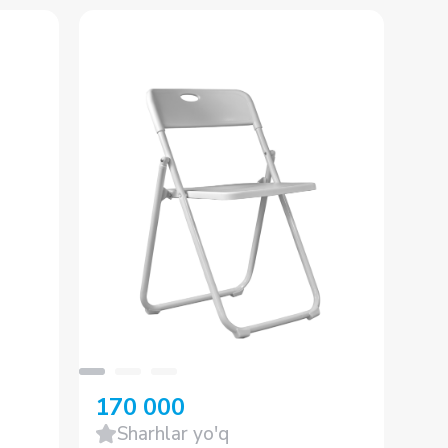
170 000
17
Sharhlar yo'q