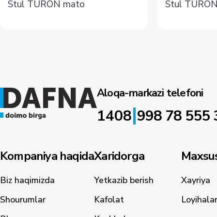
Stul TURON mato
Stul TURON
Aloqa-markazi telefoni
|
1408
998 78 555 
Kompaniya haqida
Xaridorga
Maxsus
Biz haqimizda
Yetkazib berish
Xayriya
Shourumlar
Kafolat
Loyihala