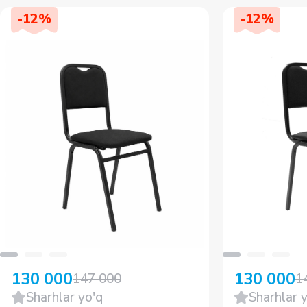
-
12
%
-
12
%
130 000
130 000
147 000
1
Sharhlar yo'q
Sharhlar 