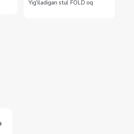
Yig'iladigan stul FOLD oq
St