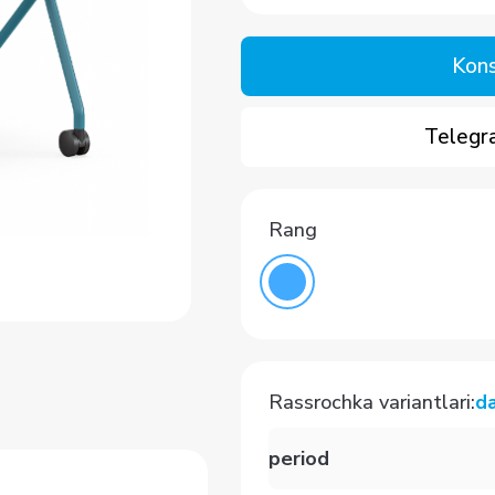
Kons
Telegra
Rang
Rassrochka variantlari
:
d
period