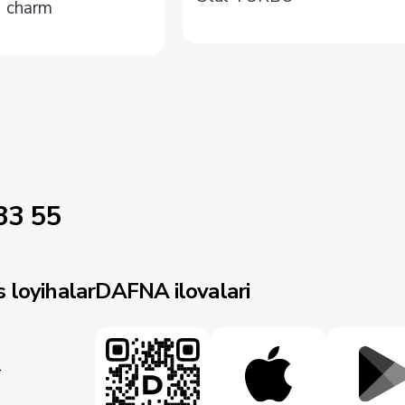
 charm
33 55
 loyihalar
DAFNA ilovalari
r