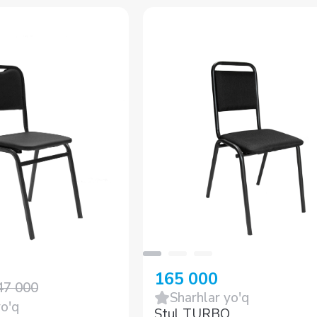
165 000
47 000
Sharhlar yo'q
yo'q
Stul TURBO