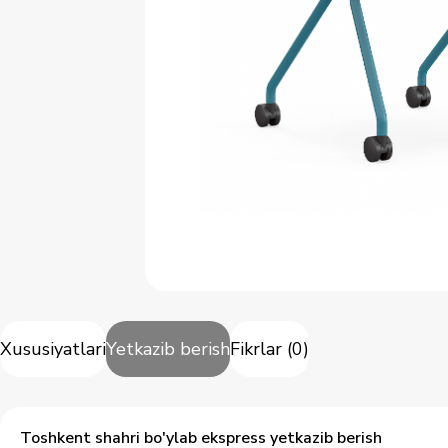
Xususiyatlari
Yetkazib berish
Fikrlar
(
0
)
Toshkent shahri bo'ylab ekspress yetkazib berish