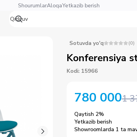
Shourumlar
Aloqa
Yetkazib berish
Sotuvda yo'q
(
0
)
Konferensiya 
Kodi
:
15966
780 000
1 3
Qaytish
2
%
Yetkazib berish
Showroomlarda 1 ta ma