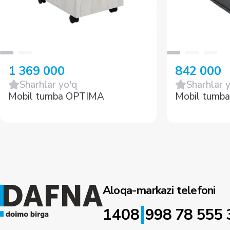
1 369 000
842 000
Sharhlar yo'q
Sharhlar 
Mobil tumba OPTIMA
Mobil tumb
Aloqa-markazi telefoni
|
1408
998 78 555 