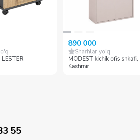
890 000
yo'q
Sharhlar yo'q
a LESTER
MODEST kichik ofis shkafi,
Kashmir
33 55