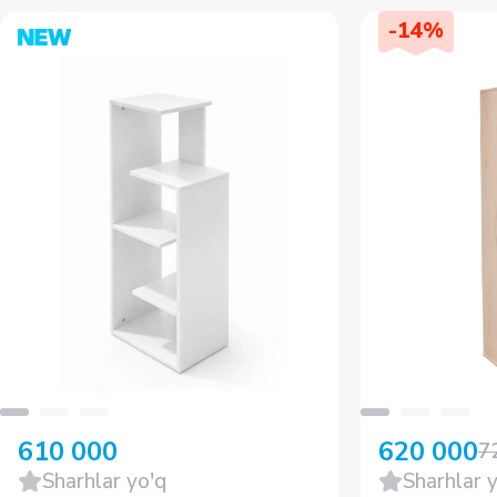
-
14
%
610 000
620 000
7
Sharhlar yo'q
Sharhlar 