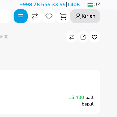
|
UZ
+998 78 555 33 55
1408
Kirish
(
0
)
15 400
ball
bepul