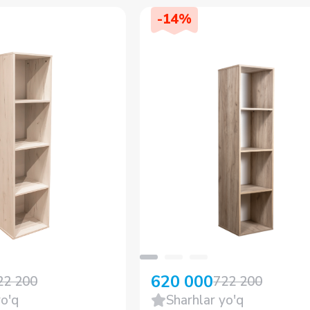
-
14
%
620 000
722 200
22 200
Sharhlar yo'q
yo'q