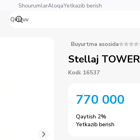
Shourumlar
Aloqa
Yetkazib berish
Buyurtma asosida
Stellaj TOWER
Kodi
:
16537
770 000
Qaytish
2
%
Yetkazib berish