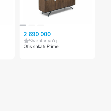
2 690 000
1 
Sharhlar yo'q
Ofis shkafi Prime
Kic