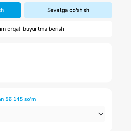
sh
Savatga qo'shish
m orqali buyurtma berish
an
56 145
so'm