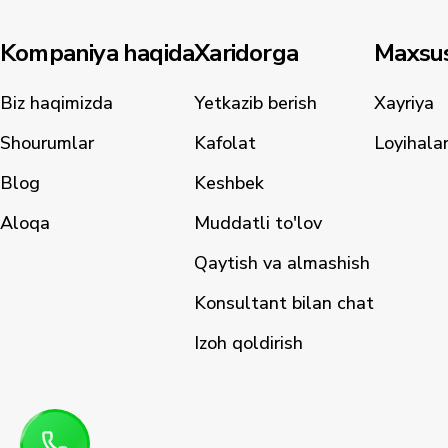
Kompaniya haqida
Xaridorga
Maxsus
Biz haqimizda
Yetkazib berish
Xayriya
Shourumlar
Kafolat
Loyihala
Blog
Keshbek
Aloqa
Muddatli to'lov
Qaytish va almashish
Konsultant bilan chat
Izoh qoldirish