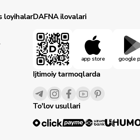
 loyihalar
DAFNA ilovalari
r
app store
google p
Ijtimoiy tarmoqlarda
To'lov usullari