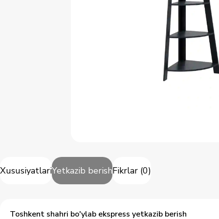
Xususiyatlari
Yetkazib berish
Fikrlar
(
0
)
Toshkent shahri bo'ylab ekspress yetkazib berish