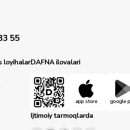
33 55
 loyihalar
DAFNA ilovalari
r
app store
google p
Ijtimoiy tarmoqlarda