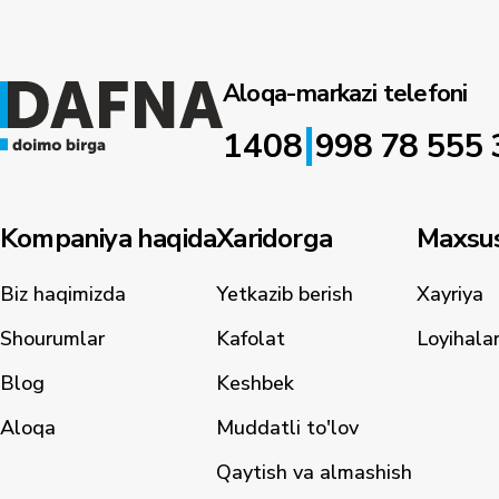
Aloqa-markazi telefoni
|
1408
998 78 555 
Kompaniya haqida
Xaridorga
Maxsus
Biz haqimizda
Yetkazib berish
Xayriya
Shourumlar
Kafolat
Loyihala
Blog
Keshbek
Aloqa
Muddatli to'lov
Qaytish va almashish