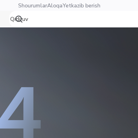
Shourumlar
Aloqa
Yetkazib berish