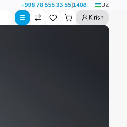
|
UZ
+998 78 555 33 55
1408
Kirish