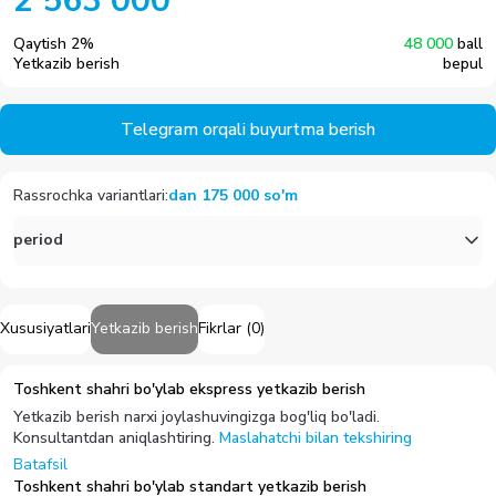
2 563 000
Qaytish
2
%
48 000
ball
Yetkazib berish
bepul
Telegram orqali buyurtma berish
Rassrochka variantlari
:
dan
175 000
so'm
period
Xususiyatlari
Yetkazib berish
Fikrlar
(
0
)
Toshkent shahri bo'ylab ekspress yetkazib berish
Yetkazib berish narxi joylashuvingizga bog'liq bo'ladi.
Konsultantdan aniqlashtiring.
Maslahatchi bilan tekshiring
Batafsil
Toshkent shahri bo'ylab standart yetkazib berish