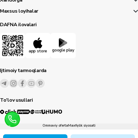
Xaridorga
Maxsus loyihalar
DAFNA ilovalari
google play
app store
Ijtimoiy tarmoqlarda
To'lov usullari
Ommaviy oferta
Maxfiylik siyosati
1995-
2026
© Dafna.uz
Barcha huquqlar himoyalangan