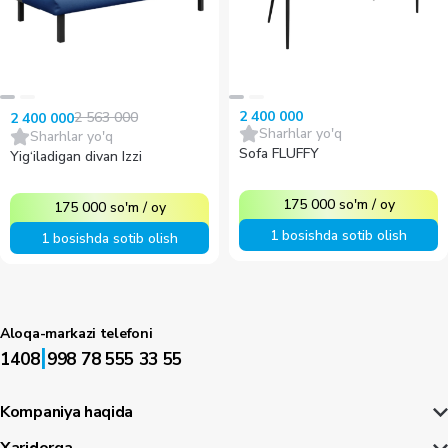
2 400 000
2 563 000
2 400 000
Sharhlar yo'q
Sharhlar yo'q
Sofa FLUFFY
Yig‘iladigan divan Izzi
175 000
so'm
/
oy
175 000
so'm
/
oy
1 bosishda sotib olish
1 bosishda sotib olish
Aloqa-markazi telefoni
|
1408
998 78 555 33 55
Kompaniya haqida