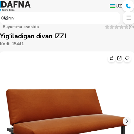
UZ
Buyurtma asosida
(
0
)
Yig‘iladigan divan IZZI
Kodi
:
15441