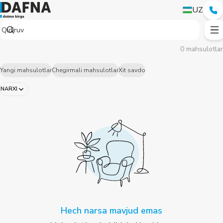
UZ
0 mahsulotlar
Yangi mahsulotlar
Chegirmali mahsulotlar
Xit savdo
NARXI
Hech narsa mavjud emas