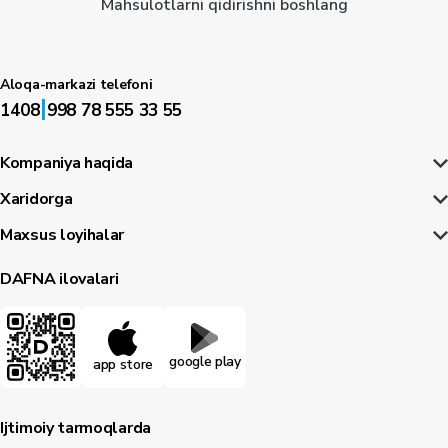
Mahsulotlarni qidirishni boshlang
Aloqa-markazi telefoni
|
1408
998 78 555 33 55
Kompaniya haqida
Xaridorga
Maxsus loyihalar
DAFNA ilovalari
google play
app store
Ijtimoiy tarmoqlarda