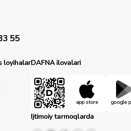
33 55
 loyihalar
DAFNA ilovalari
r
app store
google p
Ijtimoiy tarmoqlarda