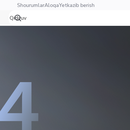
Shourumlar
Aloqa
Yetkazib berish