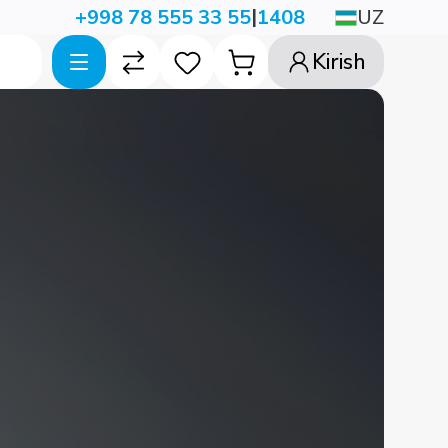
|
UZ
+998 78 555 33 55
1408
Kirish