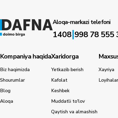
Aloqa-markazi telefoni
|
1408
998 78 555 
Kompaniya haqida
Xaridorga
Maxsus
Biz haqimizda
Yetkazib berish
Xayriya
Shourumlar
Kafolat
Loyihala
Blog
Keshbek
Aloqa
Muddatli to'lov
Qaytish va almashish