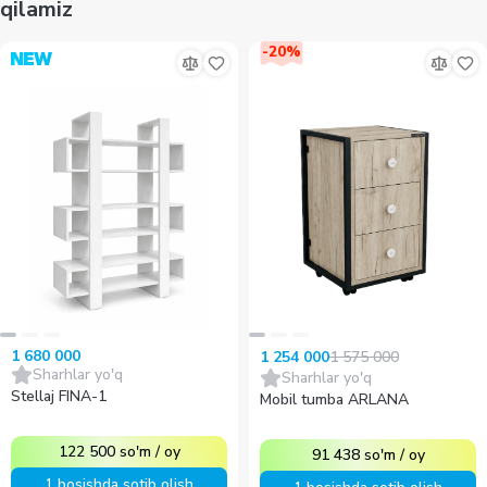
qilamiz
-
20
%
1 680 000
1 575 000
1 254 000
Sharhlar yo'q
Sharhlar yo'q
Stellaj FINA-1
Mobil tumba ARLANA
122 500
so'm
/
oy
91 438
so'm
/
oy
1 bosishda sotib olish