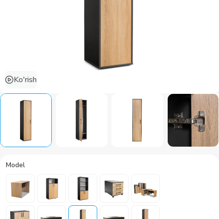
Ko'rish
Model