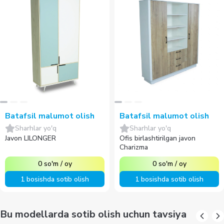
Batafsil malumot olish
Batafsil malumot olish
Sharhlar yo'q
Sharhlar yo'q
Javon LILONGER
Ofis birlashtirilgan javon
Charizma
0
so'm
/
oy
0
so'm
/
oy
1 bosishda sotib olish
1 bosishda sotib olish
Bu modellarda sotib olish uchun tavsiya