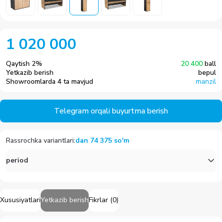
1 020 000
Qaytish
2
%
20 400
ball
Yetkazib berish
bepul
Showroomlarda 4 ta mavjud
manzil
Telegram orqali buyurtma berish
Rassrochka variantlari
:
dan
74 375
so'm
period
Xususiyatlari
Yetkazib berish
Fikrlar
(
0
)