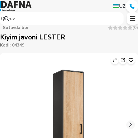
UZ
Sotuvda bor
(
0
)
Kiyim javoni LESTER
Kodi
:
04349