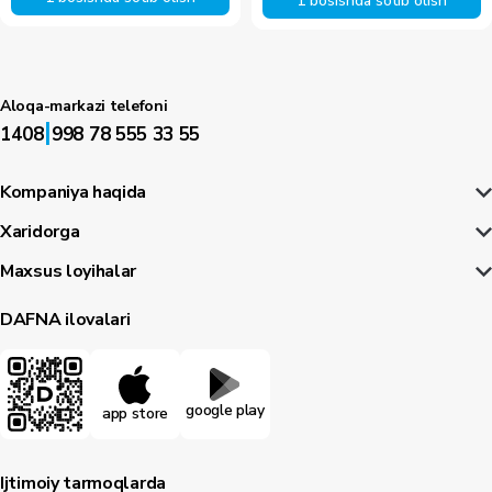
1 bosishda sotib olish
Aloqa-markazi telefoni
|
1408
998 78 555 33 55
Kompaniya haqida
Xaridorga
Maxsus loyihalar
DAFNA ilovalari
google play
app store
Ijtimoiy tarmoqlarda