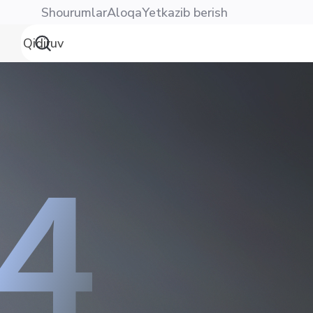
Shourumlar
Aloqa
Yetkazib berish