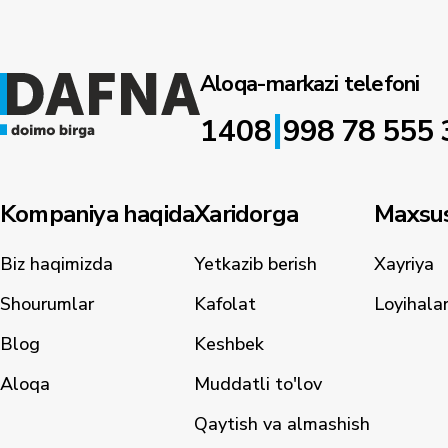
Aloqa-markazi telefoni
|
1408
998 78 555 
Kompaniya haqida
Xaridorga
Maxsus
Biz haqimizda
Yetkazib berish
Xayriya
Shourumlar
Kafolat
Loyihala
Blog
Keshbek
Aloqa
Muddatli to'lov
Qaytish va almashish