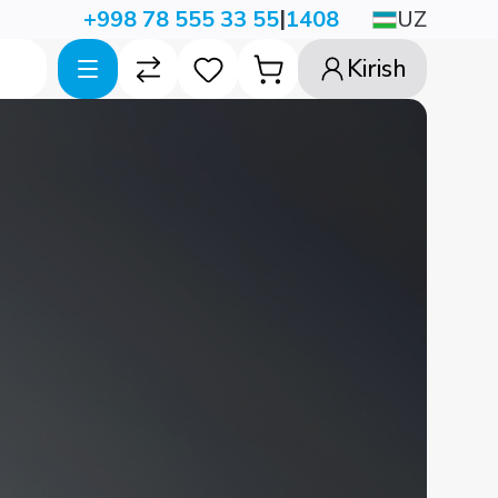
|
UZ
+998 78 555 33 55
1408
Kirish