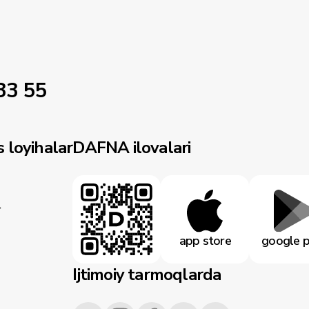
33 55
 loyihalar
DAFNA ilovalari
r
app store
google p
Ijtimoiy tarmoqlarda