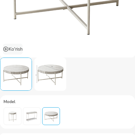
Ko'rish
Model