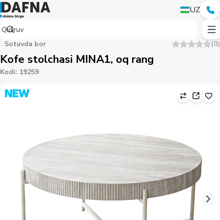
UZ
Sotuvda bor
(
0
)
Kofe stolchasi MINA1, oq rang
Kodi
:
19259