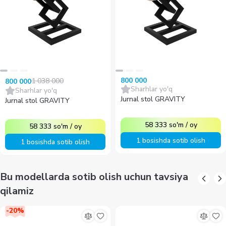
800 000
1 038 000
800 000
Sharhlar yo'q
Sharhlar yo'q
Jurnal stol GRAVITY
Jurnal stol GRAVITY
58 333
so'm
/
oy
58 333
so'm
/
oy
1 bosishda sotib olish
1 bosishda sotib olish
Bu modellarda sotib olish uchun tavsiya
qilamiz
-
20
%