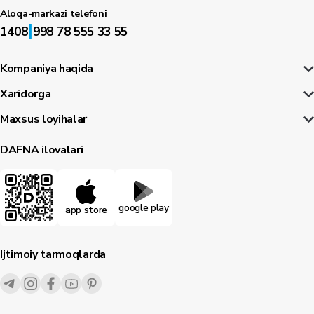
Aloqa-markazi telefoni
|
1408
998 78 555 33 55
Kompaniya haqida
Xaridorga
Maxsus loyihalar
DAFNA ilovalari
google play
app store
Ijtimoiy tarmoqlarda