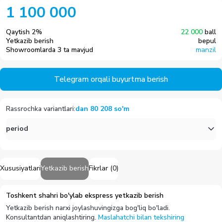
1 100 000
Qaytish
2
%
22 000
ball
Yetkazib berish
bepul
Showroomlarda 3 ta mavjud
manzil
Telegram orqali buyurtma berish
Rassrochka variantlari
:
dan
80 208
so'm
period
Xususiyatlari
Yetkazib berish
Fikrlar
(
0
)
Toshkent shahri bo'ylab ekspress yetkazib berish
Yetkazib berish narxi joylashuvingizga bog'liq bo'ladi.
Konsultantdan aniqlashtiring.
Maslahatchi bilan tekshiring