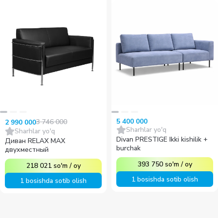
5 400 000
3 746 000
2 990 000
Sharhlar yo'q
Sharhlar yo'q
Divan PRESTIGE Ikki kishilik +
Диван RELAX MAX
burchak
двухместный
393 750
so'm
/
oy
218 021
so'm
/
oy
1 bosishda sotib olish
1 bosishda sotib olish