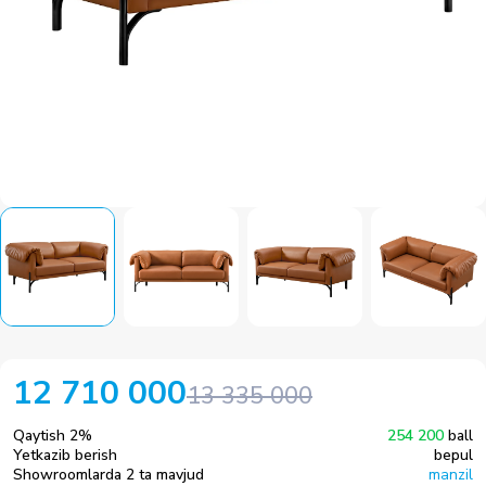
12 710 000
13 335 000
Qaytish
2
%
254 200
ball
Yetkazib berish
bepul
Showroomlarda 2 ta mavjud
manzil