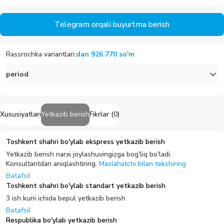
Telegram orqali buyurtma berish
Rassrochka variantlari
:
dan
926 770
so'm
period
Xususiyatlari
Yetkazib berish
Fikrlar
(
0
)
Toshkent shahri bo'ylab ekspress yetkazib berish
Yetkazib berish narxi joylashuvingizga bog'liq bo'ladi.
Konsultantdan aniqlashtiring.
Maslahatchi bilan tekshiring
Batafsil
Toshkent shahri bo'ylab standart yetkazib berish
3 ish kuni ichida bepul yetkazib berish
Batafsil
Respublika bo'ylab yetkazib berish