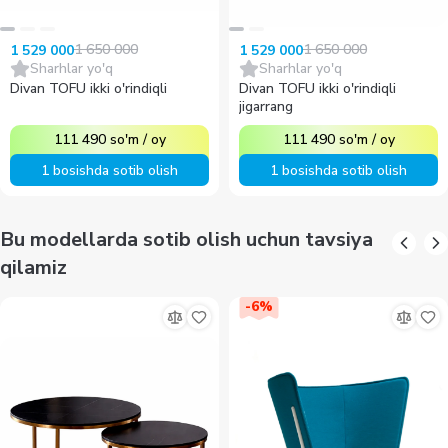
1 650 000
1 650 000
1 529 000
1 529 000
Sharhlar yo'q
Sharhlar yo'q
Divan TOFU ikki o'rindiqli
Divan TOFU ikki o'rindiqli
jigarrang
111 490
so'm
/
oy
111 490
so'm
/
oy
1 bosishda sotib olish
1 bosishda sotib olish
Bu modellarda sotib olish uchun tavsiya
qilamiz
-
6
%