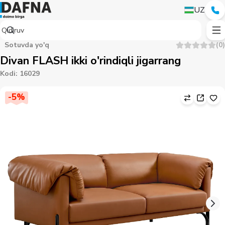
UZ
Sotuvda yo'q
(
0
)
Divan FLASH ikki o'rindiqli jigarrang
Kodi
:
16029
-
5
%