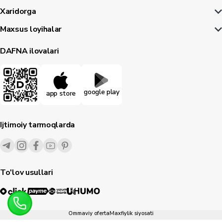
Xaridorga
Maxsus loyihalar
DAFNA ilovalari
google play
app store
Ijtimoiy tarmoqlarda
To'lov usullari
Ommaviy oferta
Maxfiylik siyosati