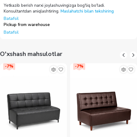
Yetkazib berish narxi joylashuvingizga bog'liq bo'ladi.
Konsultantdan aniqlashtiring.
Maslahatchi bilan tekshiring
Batafsil
Pickup from warehouse
Batafsil
O'xshash mahsulotlar
-
7
%
-
7
%