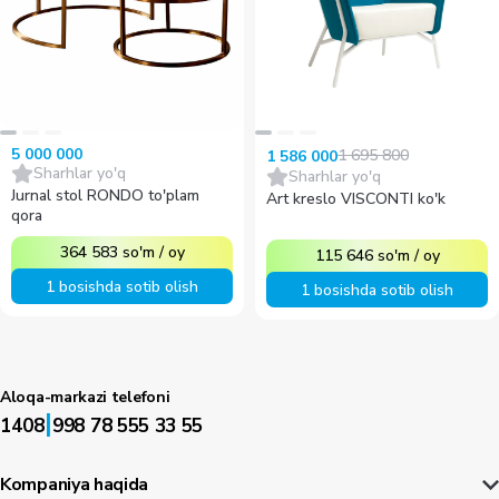
5 000 000
1 695 800
1 586 000
Sharhlar yo'q
Sharhlar yo'q
Jurnal stol RONDO to'plam
Art kreslo VISCONTI ko'k
qora
364 583
so'm
/
oy
115 646
so'm
/
oy
1 bosishda sotib olish
1 bosishda sotib olish
Aloqa-markazi telefoni
|
1408
998 78 555 33 55
Kompaniya haqida