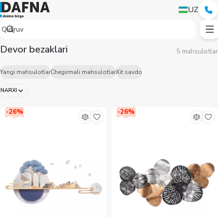
UZ
Devor bezaklari
5 mahsulotlar
Yangi mahsulotlar
Chegirmali mahsulotlar
Xit savdo
NARXI
-
26
%
-
26
%