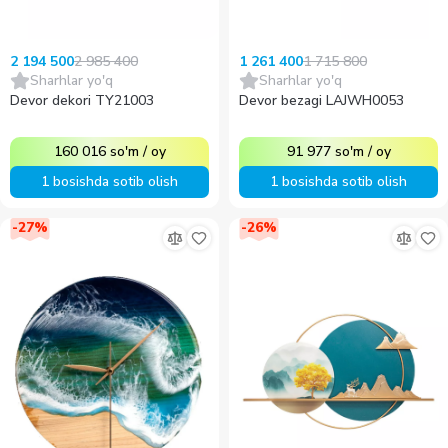
2 985 400
1 715 800
2 194 500
1 261 400
Sharhlar yo'q
Sharhlar yo'q
Devor dekori TY21003
Devor bezagi LAJWH0053
160 016
so'm
/
oy
91 977
so'm
/
oy
1 bosishda sotib olish
1 bosishda sotib olish
-
27
%
-
26
%