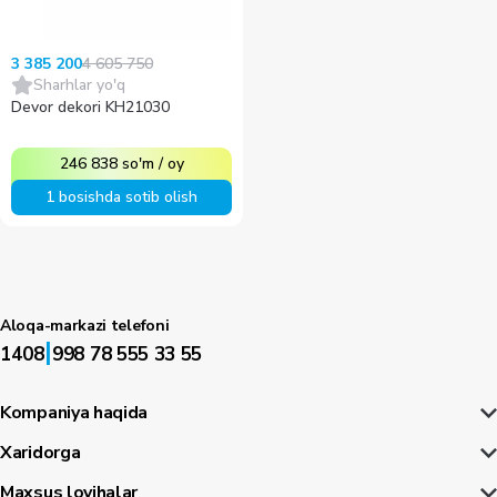
4 605 750
3 385 200
Sharhlar yo'q
Devor dekori KH21030
246 838
so'm
/
oy
1 bosishda sotib olish
Aloqa-markazi telefoni
|
1408
998 78 555 33 55
Kompaniya haqida
Xaridorga
Maxsus loyihalar