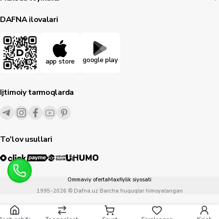
DAFNA ilovalari
google play
app store
Ijtimoiy tarmoqlarda
To'lov usullari
Ommaviy oferta
Maxfiylik siyosati
1995-
2026
© Dafna.uz
Barcha huquqlar himoyalangan