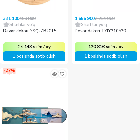
450 800
2 254 000
331 100
1 656 900
Sharhlar yo'q
Sharhlar yo'q
Devor dekori YSQ-ZB2015
Devor dekori TYJY210520
24 143
so'm
/
oy
120 816
so'm
/
oy
1 bosishda sotib olish
1 bosishda sotib olish
-
27
%