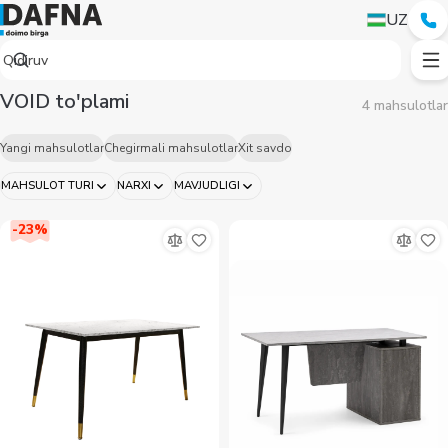
UZ
VOID to'plami
4 mahsulotlar
Yangi mahsulotlar
Chegirmali mahsulotlar
Xit savdo
MAHSULOT TURI
NARXI
MAVJUDLIGI
-
23
%