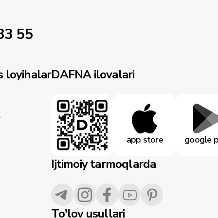
33 55
 loyihalar
DAFNA ilovalari
r
app store
google p
Ijtimoiy tarmoqlarda
To'lov usullari