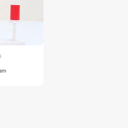
0
ham