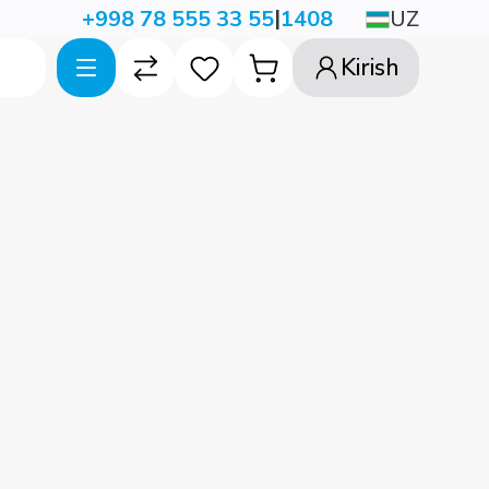
|
UZ
+998 78 555 33 55
1408
Kirish