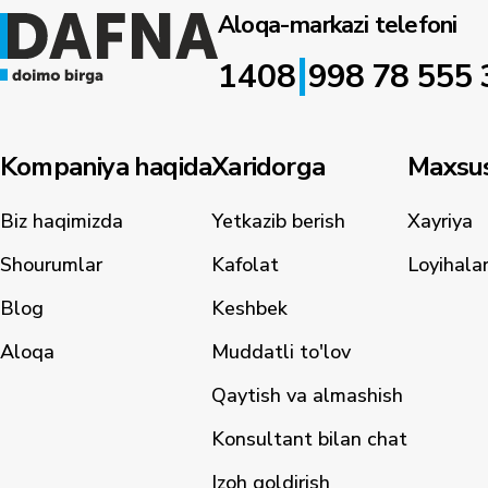
Aloqa-markazi telefoni
|
1408
998 78 555 
Kompaniya haqida
Xaridorga
Maxsus
Biz haqimizda
Yetkazib berish
Xayriya
Shourumlar
Kafolat
Loyihala
Blog
Keshbek
Aloqa
Muddatli to'lov
Qaytish va almashish
Konsultant bilan chat
Izoh qoldirish