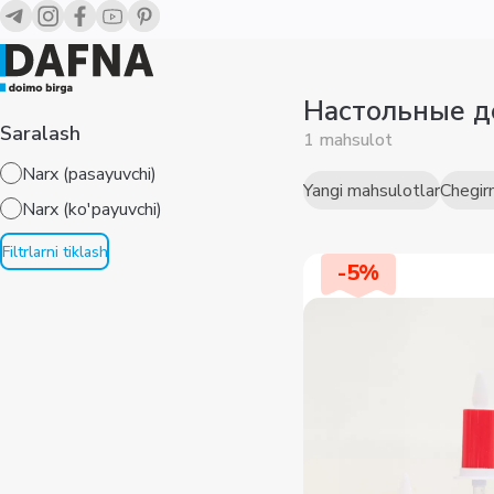
Настольные 
Saralash
1 mahsulot
Narx (pasayuvchi)
Yangi mahsulotlar
Chegir
Narx (ko'payuvchi)
Filtrlarni tiklash
-
5
%