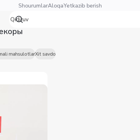
Shourumlar
Aloqa
Yetkazib berish
декоры
mali mahsulotlar
Xit savdo