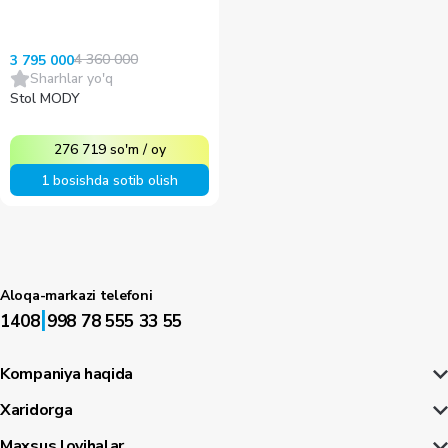
4 360 000
3 795 000
Sharhlar yo'q
Stol MODY
276 719
so'm
/
oy
1 bosishda sotib olish
Aloqa-markazi telefoni
|
1408
998 78 555 33 55
Kompaniya haqida
Xaridorga
Maxsus loyihalar