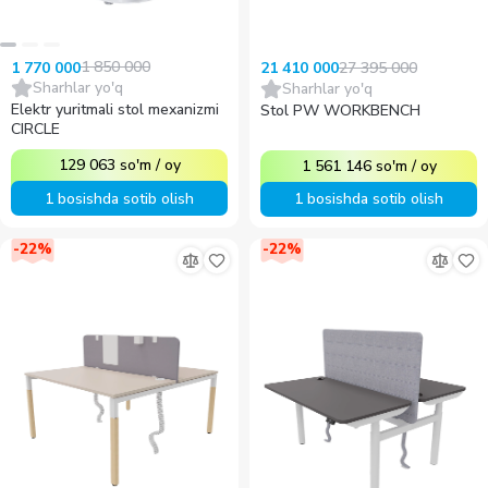
1 850 000
27 395 000
1 770 000
21 410 000
Sharhlar yo'q
Sharhlar yo'q
Elektr yuritmali stol mexanizmi
Stol PW WORKBENCH
CIRCLE
129 063
so'm
/
oy
1 561 146
so'm
/
oy
1 bosishda sotib olish
1 bosishda sotib olish
-
22
%
-
22
%