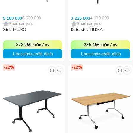
6 600 000
4 130 000
5 160 000
3 225 000
Sharhlar yo'q
Sharhlar yo'q
Stol TAUKO
Kofe stol TILKKA
376 250
so'm
/
oy
235 156
so'm
/
oy
1 bosishda sotib olish
1 bosishda sotib olish
-
22
%
-
22
%