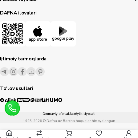
DAFNA ilovalari
google play
app store
Ijtimoiy tarmoqlarda
To'lov usullari
Ommaviy oferta
Maxfiylik siyosati
1995-
2026
© Dafna.uz
Barcha huquqlar himoyalangan