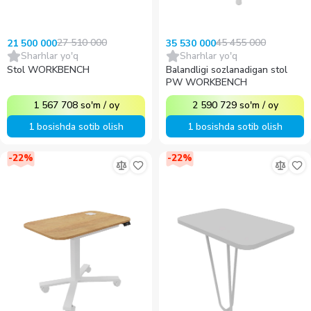
27 510 000
45 455 000
21 500 000
35 530 000
Sharhlar yo'q
Sharhlar yo'q
Stol WORKBENCH
Balandligi sozlanadigan stol
PW WORKBENCH
1 567 708
so'm
/
oy
2 590 729
so'm
/
oy
1 bosishda sotib olish
1 bosishda sotib olish
-
22
%
-
22
%