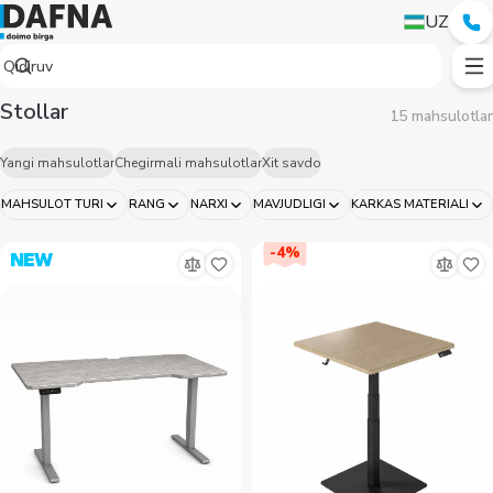
UZ
Stollar
15 mahsulotlar
Yangi mahsulotlar
Chegirmali mahsulotlar
Xit savdo
MAHSULOT TURI
RANG
NARXI
MAVJUDLIGI
KARKAS MATERIALI
-
4
%