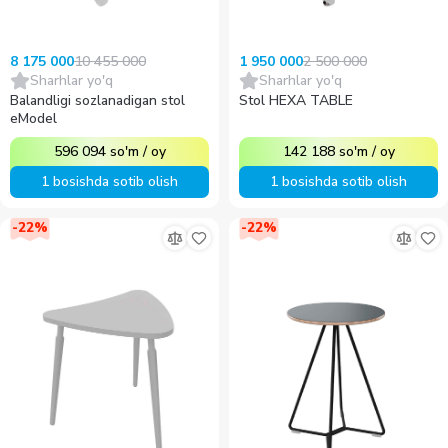
10 455 000
2 500 000
8 175 000
1 950 000
Sharhlar yo'q
Sharhlar yo'q
Balandligi sozlanadigan stol
Stol HEXA TABLE
eModel
596 094
so'm
/
oy
142 188
so'm
/
oy
1 bosishda sotib olish
1 bosishda sotib olish
-
22
%
-
22
%