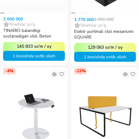
2 000 000
1 850 000
1 770 000
Sharhlar yo'q
Sharhlar yo'q
TINARIO balandligi
Elektr yuritmali stol mexanizmi
sozlanadigan stol, Beton
SQUARE
145 833
so'm
/
oy
129 063
so'm
/
oy
1 bosishda sotib olish
1 bosishda sotib olish
-
4
%
-
22
%