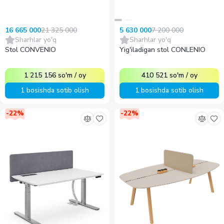
7 200 000
21 325 000
5 630 000
16 665 000
Sharhlar yo'q
Sharhlar yo'q
Yig'iladigan stol CONLENIO
Stol CONVENIO
410 521
so'm
/
oy
1 215 156
so'm
/
oy
1 bosishda sotib olish
1 bosishda sotib olish
-
22
%
-
22
%