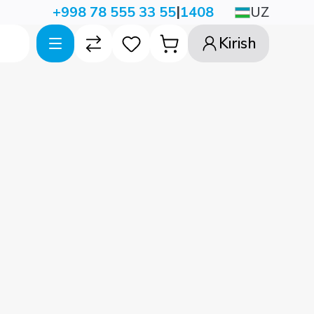
|
UZ
+998 78 555 33 55
1408
Kirish