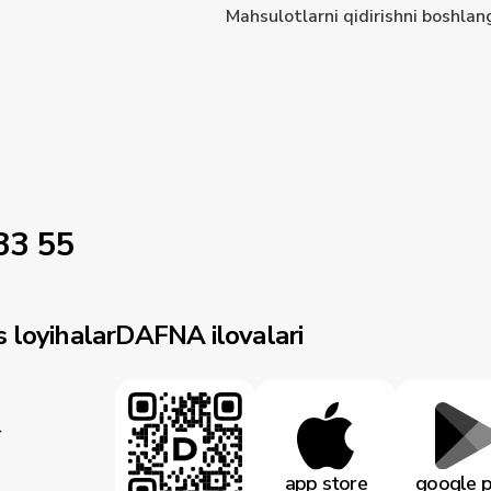
Mahsulotlarni qidirishni boshlan
33 55
 loyihalar
DAFNA ilovalari
r
app store
google p