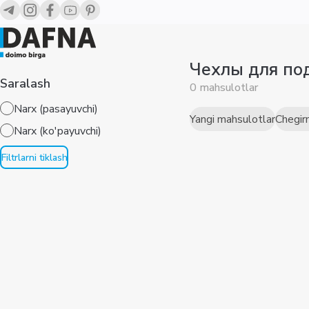
Чехлы для по
Saralash
0 mahsulotlar
Narx (pasayuvchi)
Yangi mahsulotlar
Chegir
Narx (ko'payuvchi)
Filtrlarni tiklash