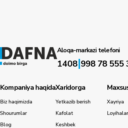
Aloqa-markazi telefoni
|
1408
998 78 555 
Kompaniya haqida
Xaridorga
Maxsus
Biz haqimizda
Yetkazib berish
Xayriya
Shourumlar
Kafolat
Loyihala
Blog
Keshbek