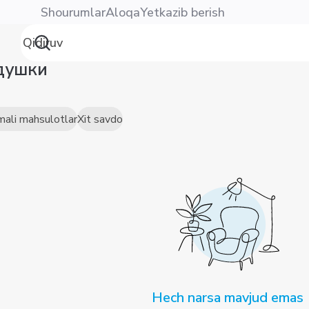
Shourumlar
Aloqa
Yetkazib berish
душки
mali mahsulotlar
Xit savdo
Hech narsa mavjud emas