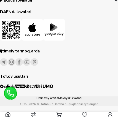
Maxsus loyihalar
DAFNA ilovalari
google play
app store
Ijtimoiy tarmoqlarda
To'lov usullari
Ommaviy oferta
Maxfiylik siyosati
1995-
2026
© Dafna.uz
Barcha huquqlar himoyalangan