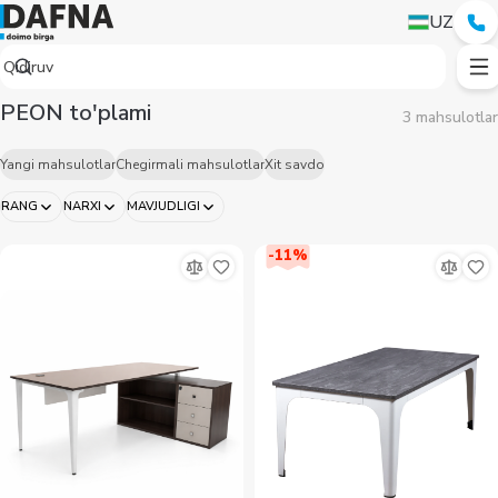
UZ
PEON to'plami
3 mahsulotlar
Yangi mahsulotlar
Chegirmali mahsulotlar
Xit savdo
RANG
NARXI
MAVJUDLIGI
-
11
%