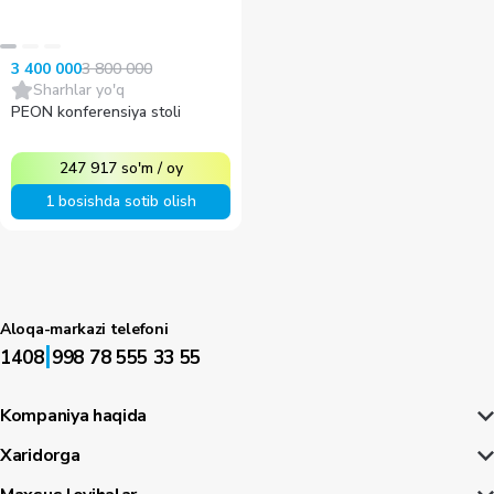
3 800 000
3 400 000
Sharhlar yo'q
PEON konferensiya stoli
247 917
so'm
/
oy
1 bosishda sotib olish
Aloqa-markazi telefoni
|
1408
998 78 555 33 55
Kompaniya haqida
Xaridorga