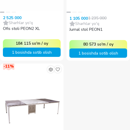
2 525 000
1 235 000
1 105 000
Sharhlar yo'q
Sharhlar yo'q
Ofis stoli PEON2 XL
Jurnal stol PEON1
184 115
so'm
/
oy
80 573
so'm
/
oy
1 bosishda sotib olish
1 bosishda sotib olish
-
11
%